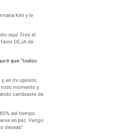
ermana Kim y le
do aquí. Eres el
r favor DEJA de
eguró que “todos
y, en mi opinión,
n todo momento y
cuando cambiaste de
 80% del tiempo.
riarse en paz. Vengo
 lo deseas”.