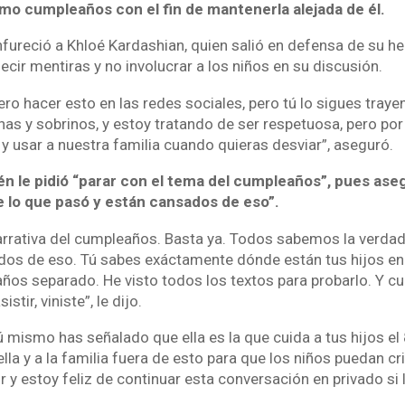
imo cumpleaños con el fin de mantenerla alejada de él.
fureció a Khloé Kardashian, quien salió en defensa de su h
decir mentiras y no involucrar a los niños en su discusión.
ero hacer esto en las redes sociales, pero tú lo sigues trayen
nas y sobrinos, y estoy tratando de ser respetuosa, pero po
 y usar a nuestra familia cuando quieras desviar”, aseguró.
ién le pidió “parar con el tema del cumpleaños”, pues as
e lo que pasó y están cansados de eso”.
arrativa del cumpleaños. Basta ya. Todos sabemos la verdad 
dos de eso. Tú sabes exáctamente dónde están tus hijos e
ños separado. He visto todos los textos para probarlo. Y 
istir, viniste”, le dijo.
 mismo has señalado que ella es la que cuida a tus hijos el
 ella y a la familia fuera de esto para que los niños puedan c
 y estoy feliz de continuar esta conversación en privado si