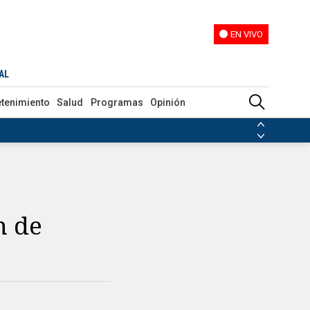
EN VIVO
EN VIVO
AL
etenimiento
Salud
Programas
Opinión
ias de las FARC
ezuela
Nicolás Maduro
Disidencias de las FARC
 en Venezuela
Nicolás Maduro
n de