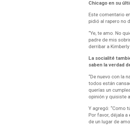
Chicago en su últ
Este comentario en
pidió al rapero no 
“Ye, te amo. No qui
padre de mis sobri
derribar a Kimberly
La socialité tamb
saben la verdad d
“De nuevo con la n
todos están cansa
querías un cumplea
opinión y quisiste as
Y agregó: “Como tú
Por favor, déjala a
de un lugar de amor