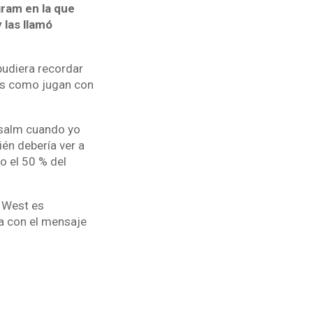
gram en la que
 las llamó
pudiera recordar
í es como jugan con
Psalm cuando yo
ién debería ver a
o el 50 % del
e West es
sa con el mensaje