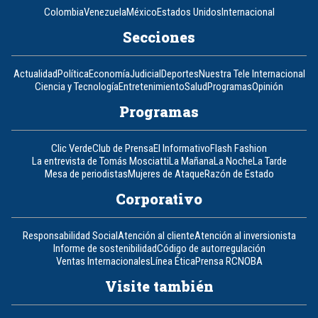
Colombia
Venezuela
México
Estados Unidos
Internacional
Secciones
Actualidad
Política
Economía
Judicial
Deportes
Nuestra Tele Internacional
Ciencia y Tecnología
Entretenimiento
Salud
Programas
Opinión
Programas
Clic Verde
Club de Prensa
El Informativo
Flash Fashion
La entrevista de Tomás Mosciatti
La Mañana
La Noche
La Tarde
Mesa de periodistas
Mujeres de Ataque
Razón de Estado
Corporativo
Responsabilidad Social
Atención al cliente
Atención al inversionista
Informe de sostenibilidad
Código de autorregulación
Ventas Internacionales
Línea Ética
Prensa RCN
OBA
Visite también