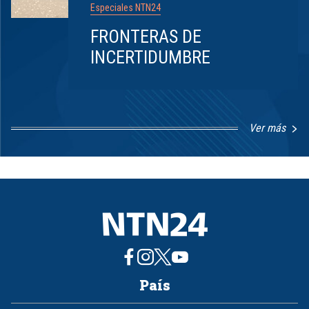
Especiales NTN24
FRONTERAS DE
INCERTIDUMBRE
Ver más
Item
1
of
8
País