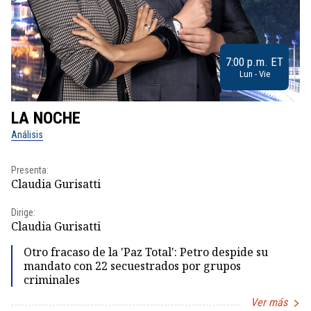
7:00 p.m. ET
Lun - Vie
LA NOCHE
L
Análisis
No
Presenta:
Pr
Claudia Gurisatti
Id
Dirige:
Dir
Claudia Gurisatti
Id
Otro fracaso de la 'Paz Total': Petro despide su
mandato con 22 secuestrados por grupos
criminales
Ver más