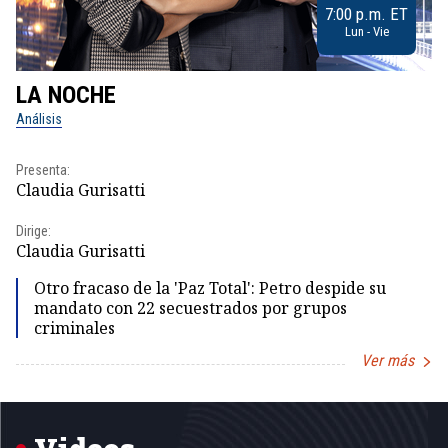
7:00 p.m. ET
Lun - Vie
LA NOCHE
L
Análisis
No
Presenta:
Pr
Claudia Gurisatti
Id
Dirige:
Dir
Claudia Gurisatti
Id
Otro fracaso de la 'Paz Total': Petro despide su
mandato con 22 secuestrados por grupos
criminales
Ver más
Item
1
of
5