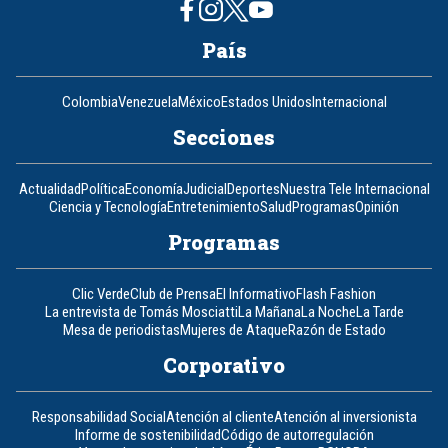
País
Colombia
Venezuela
México
Estados Unidos
Internacional
Secciones
Actualidad
Política
Economía
Judicial
Deportes
Nuestra Tele Internacional
Ciencia y Tecnología
Entretenimiento
Salud
Programas
Opinión
Programas
Clic Verde
Club de Prensa
El Informativo
Flash Fashion
La entrevista de Tomás Mosciatti
La Mañana
La Noche
La Tarde
Mesa de periodistas
Mujeres de Ataque
Razón de Estado
Corporativo
Responsabilidad Social
Atención al cliente
Atención al inversionista
Informe de sostenibilidad
Código de autorregulación