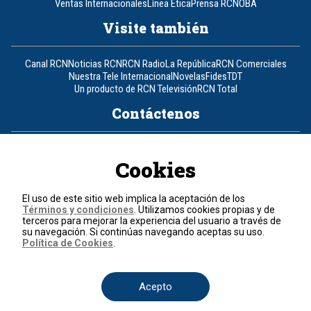
Ventas Internacionales
Línea Ética
Prensa RCN
OBA
Visite también
Canal RCN
Noticias RCN
RCN Radio
La República
RCN Comerciales
Nuestra Tele Internacional
Novelas
Fides
TDT
Un producto de RCN Televisión
RCN Total
Contáctenos
Teléfono
+57 (601) 426 92 92
Cookies
Política de datos personales
Política de cookies
El uso de este sitio web implica la aceptación de los
Términos y condiciones
Términos y condiciones
. Utilizamos cookies propias y de
terceros para mejorar la experiencia del usuario a través de
su navegación. Si continúas navegando aceptas su uso.
© 2026, RCN Medios.
Política de Cookies
.
Todos los derechos reservados.
Organización Ardila Lülle - www.oal.com.co
Acepto