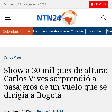
EN VIVO
Domingo, 09 de agosto de 2026
Elecciones Presidenciales en Colombia
Gustavo Petro
Abel
Carlos Vives
Show a 30 mil pies de altura:
Carlos Vives sorprendió a
pasajeros de un vuelo que se
dirigía a Bogotá
diciembre 4, 2023
Por: Redacción NTN24