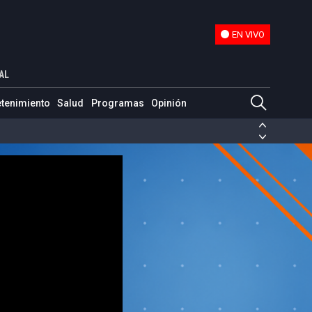
EN VIVO
EN VIVO
AL
etenimiento
Salud
Programas
Opinión
ias de las FARC
ezuela
Nicolás Maduro
Disidencias de las FARC
 en Venezuela
Nicolás Maduro