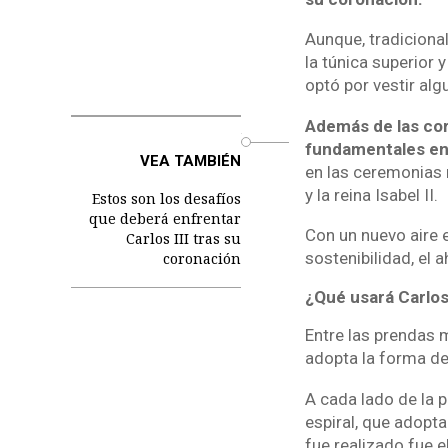
Aunque, tradiciona
la túnica superior 
optó por vestir alg
Además de las coro
o
fundamentales en 
VEA TAMBIÉN
en las ceremonias r
y la reina Isabel II.
Estos son los desafíos
que deberá enfrentar
Con un nuevo aire e
Carlos III tras su
sostenibilidad, el a
coronación
¿Qué usará Carlos 
Entre las prendas 
adopta la forma de
A cada lado de la 
espiral, que adopta
fue realizado fue 