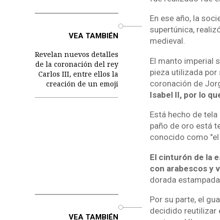
En ese año, la soci
o
supertúnica, reali
VEA TAMBIÉN
medieval.
Revelan nuevos detalles
El manto imperial s
de la coronación del rey
pieza utilizada po
Carlos III, entre ellos la
coronación de Jorg
creación de un emoji
Isabel II, por lo 
Está hecho de tela 
paño de oro está te
conocido como "el 
El cinturón de la 
con arabescos y v
dorada estampada 
Por su parte, el gu
o
decidido reutilizar
VEA TAMBIÉN