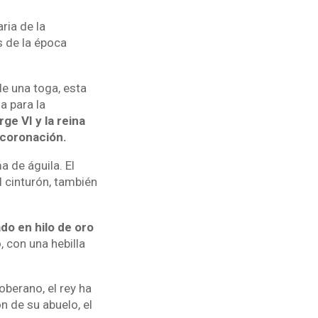
ria de la
s de la época
de una toga, esta
a para la
rge VI y la reina
e coronación.
a de águila. El
l cinturón, también
do en hilo de oro
 con una hebilla
oberano, el rey ha
n de su abuelo, el