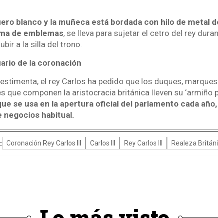
uero blanco y la muñeca está bordada con hilo de metal d
orma de emblemas
, se lleva para sujetar el cetro del rey dura
bir a la silla del trono.
ario de la coronación
vestimenta, el rey Carlos ha pedido que los duques, marques
s que componen la aristocracia británica lleven su ‘armiño 
ue se usa en la apertura oficial del parlamento cada año
 negocios habitual.
:
Coronación Rey Carlos III
Carlos III
Rey Carlos III
Realeza Britán
Lo más visto