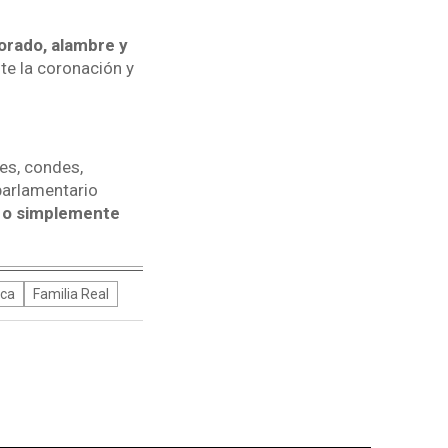
orado, alambre y
nte la coronación y
es, condes,
parlamentario
, o simplemente
ica
Familia Real