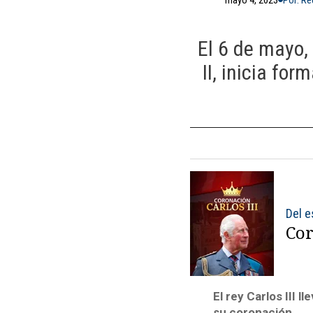
El 6 de mayo,
II, inicia fo
Del e
Cor
El rey Carlos III 
su coronación.