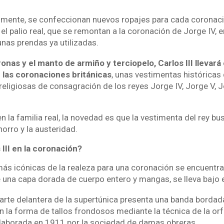
lmente, se confeccionan nuevos ropajes para cada coronaci
y el palio real, que se remontan a la coronación de Jorge IV,
unas prendas ya utilizadas.
nas y el manto de armiño y terciopelo, Carlos III llevará
las coronaciones británicas
, unas vestimentas históricas
eligiosas de consagración de los reyes Jorge IV, Jorge V, J
n la familia real, la novedad es que la vestimenta del rey bu
horro y la austeridad.
III en la coronación?
más icónicas de la realeza para una coronación se encuentra
 una capa dorada de cuerpo entero y mangas, se lleva bajo e
parte delantera de la supertúnica presenta una banda bordad
n la forma de tallos frondosos mediante la técnica de la orf
elaborada en 1911 por la sociedad de damas obreras.