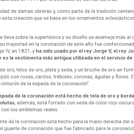
edad de damas obreras y, como parte de la tradición centena
zó esta creación que se basa en los ornamentos eclesiástico
e lleva sobre la supertúnica y su diseño se asemeja más al 
r su majestad en la coronación de este año fue confeccionad
e IV, en 1821, y
ha sido usado por el rey Jorge V, el rey Jo
que es la vestimenta más antigua utilizada en el servicio d
de oro, hilos de oro, plata y seda, y un broche de oro en form
jido con rosas, cardos, tréboles, coronas, águilas y flores. E
cinturón de la espada de la coronación".
espada de la coronación está hecho de tela de oro y borda
olutas
, además, está forrado con seda de color rojo oscuro,
con los emblemas reales.
ante de la coronación está hecho para la mano derecha del s
 el guante de coronación que fue fabricado para la coronació