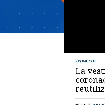
Rey Carlos III
La vest
coronac
reutili
mayo 4, 2023
Por: R