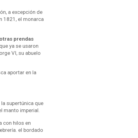
ón, a excepción de
 en 1821, el monarca
 otras prendas
 que ya se usaron
orge VI, su abuelo
sca aportar en la
 la supertúnica que
l manto imperial.
a con hilos en
ebrería. el bordado