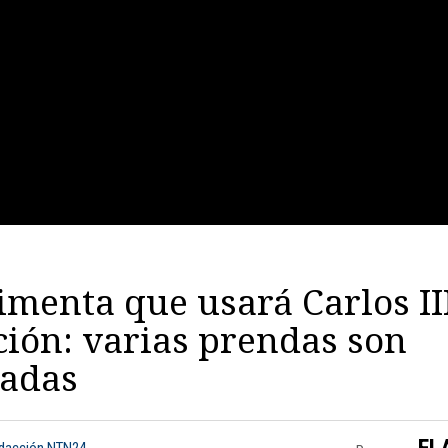
imenta que usará Carlos II
ión: varias prendas son
zadas
FL
edacción NTN24