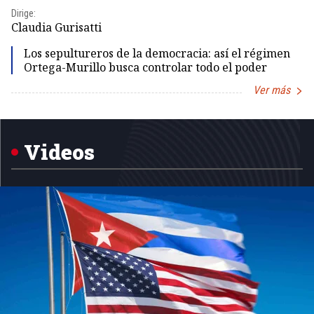
Dirige:
Dir
Claudia Gurisatti
Id
Los sepultureros de la democracia: así el régimen
Ortega-Murillo busca controlar todo el poder
Ver más
Item
1
of
5
Videos