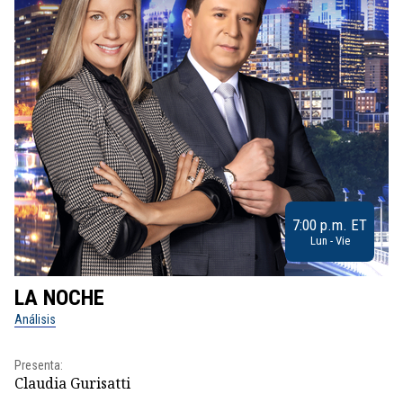
7:00 p.m. ET
Lun - Vie
LA NOCHE
L
Análisis
No
Presenta:
Pr
Claudia Gurisatti
Id