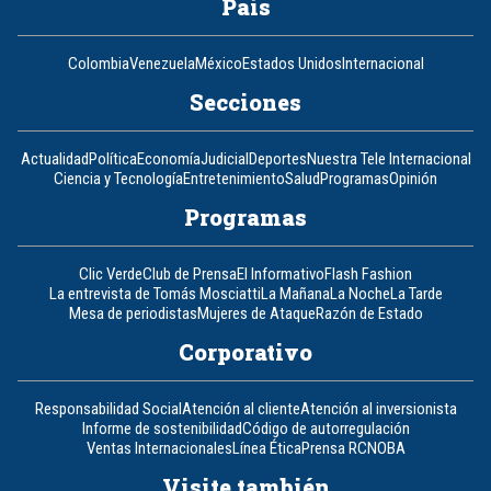
País
Colombia
Venezuela
México
Estados Unidos
Internacional
Secciones
Actualidad
Política
Economía
Judicial
Deportes
Nuestra Tele Internacional
Ciencia y Tecnología
Entretenimiento
Salud
Programas
Opinión
Programas
Clic Verde
Club de Prensa
El Informativo
Flash Fashion
La entrevista de Tomás Mosciatti
La Mañana
La Noche
La Tarde
Mesa de periodistas
Mujeres de Ataque
Razón de Estado
Corporativo
Responsabilidad Social
Atención al cliente
Atención al inversionista
Informe de sostenibilidad
Código de autorregulación
Ventas Internacionales
Línea Ética
Prensa RCN
OBA
Visite también