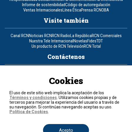
Informe de sostenibilidad
Código de autorregulación
Ventas Internacionales
Línea Ética
Prensa RCN
OBA
Visite también
Canal RCN
Noticias RCN
RCN Radio
La República
RCN Comerciales
Nuestra Tele Internacional
Novelas
Fides
TDT
Un producto de RCN Televisión
RCN Total
Contáctenos
Teléfono
+57 (601) 426 92 92
Cookies
Política de datos personales
Política de cookies
El uso de este sitio web implica la aceptación de los
Términos y condiciones
Términos y condiciones
. Utilizamos cookies propias y de
terceros para mejorar la experiencia del usuario a través de
su navegación. Si continúas navegando aceptas su uso.
© 2026, RCN Medios.
Política de Cookies
.
Todos los derechos reservados.
Organización Ardila Lülle - www.oal.com.co
Acepto