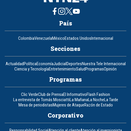
País
Colombia
Venezuela
México
Estados Unidos
Internacional
Secciones
Actualidad
Política
Economía
Judicial
Deportes
Nuestra Tele Internacional
Ciencia y Tecnología
Entretenimiento
Salud
Programas
Opinión
Programas
Clic Verde
Club de Prensa
El Informativo
Flash Fashion
La entrevista de Tomás Mosciatti
La Mañana
La Noche
La Tarde
Mesa de periodistas
Mujeres de Ataque
Razón de Estado
Corporativo
Responsabilidad Social
Atención al cliente
Atención al inversionista