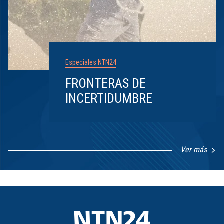
Especiales NTN24
FRONTERAS DE
INCERTIDUMBRE
Ver más
Item
1
of
8