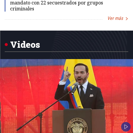
mandato con 22 secuestrados por grupos
criminales
Ver más
Item
1
of
5
Videos