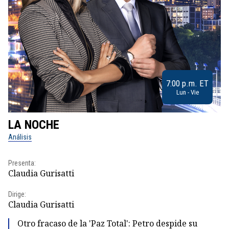
7:00 p.m. ET
Lun - Vie
LA NOCHE
L
Análisis
No
Presenta:
Pr
Claudia Gurisatti
Id
Dirige:
Dir
Claudia Gurisatti
Id
Otro fracaso de la 'Paz Total': Petro despide su