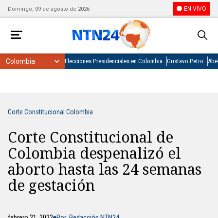
EN VIVO
Domingo, 09 de agosto de 2026
Elecciones Presidenciales en Colombia
Gustavo Petro
Abel
Corte Constitucional Colombia
Corte Constitucional de
Colombia despenalizó el
aborto hasta las 24 semanas
de gestación
febrero 21, 2022
Por: Redacción NTN24