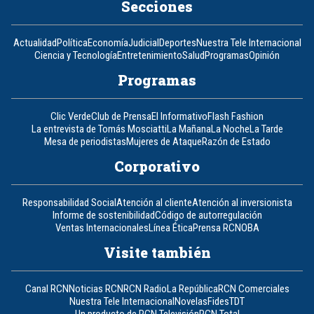
Secciones
Actualidad
Política
Economía
Judicial
Deportes
Nuestra Tele Internacional
Ciencia y Tecnología
Entretenimiento
Salud
Programas
Opinión
Programas
Clic Verde
Club de Prensa
El Informativo
Flash Fashion
La entrevista de Tomás Mosciatti
La Mañana
La Noche
La Tarde
Mesa de periodistas
Mujeres de Ataque
Razón de Estado
Corporativo
Responsabilidad Social
Atención al cliente
Atención al inversionista
Informe de sostenibilidad
Código de autorregulación
Ventas Internacionales
Línea Ética
Prensa RCN
OBA
Visite también
Canal RCN
Noticias RCN
RCN Radio
La República
RCN Comerciales
Nuestra Tele Internacional
Novelas
Fides
TDT