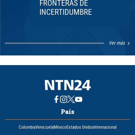
FRONTERAS DE
INCERTIDUMBRE
Ver más
Item
1
of
8
País
Colombia
Venezuela
México
Estados Unidos
Internacional