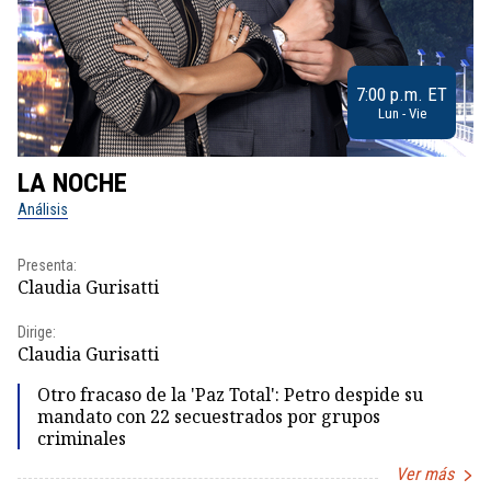
7:00 p.m. ET
Lun - Vie
LA NOCHE
L
Análisis
No
Presenta:
Pr
Claudia Gurisatti
Id
Dirige:
Dir
Claudia Gurisatti
Id
Otro fracaso de la 'Paz Total': Petro despide su
mandato con 22 secuestrados por grupos
criminales
Ver más