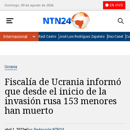
EN VIVO
Domingo, 09 de agosto de 2026
Raúl Castro
José Luis Rodríguez Zapatero
Díaz-Canel
Cu
Ucrania
Fiscalía de Ucrania informó
que desde el inicio de la
invasión rusa 153 menores
han muerto
abril 1, 2022
Por: Redacción NTN24