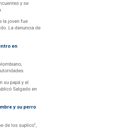
incuentes y se
.
e la joven fue
ido. La denuncia de
entro en
olombiano,
autoridades.
n su papá y el
publicó Salgado en
ombre y su perro
 de los suplico”,