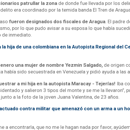
onarios patrullar la zona
de donde fue llevada por los del
delito era coordinado por la temida banda El Tren de Aragua
 caso
fueron designados dos fiscales de Aragua
. El padre d
smo, por lo que pudo avisar a su esposa lo que había suced
ó de inmediato.
la hija de una colombiana en la Autopista Regional del C
 enero una mujer de nombre Yezmin Salgado,
de origen c
ja había sido secuestrada en Venezuela y pidió ayuda a las 
strar a mi hija en la autopista Maracay - Tejerías!
Iba co
dentado y salieron 3 tipos del monte y se me la llevaron”, 
junto a la foto de la joven Juana Valentina, de 23 años.
actuado contra militar que amenazó con un arma a un h
e a encontrarla, que no me le hagan nada por favor, ayúdeme