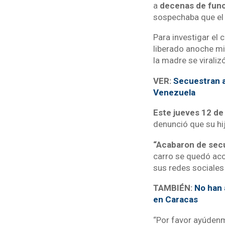
a
decenas de funci
sospechaba que el 
Para investigar el
liberado anoche mi
la madre se viraliz
VER:
Secuestran a 
Venezuela
Este jueves 12 de
denunció que su hi
“Acabaron de secue
carro se quedó acci
sus redes sociales 
TAMBIÉN:
No han 
en Caracas
“Por favor ayúdenm