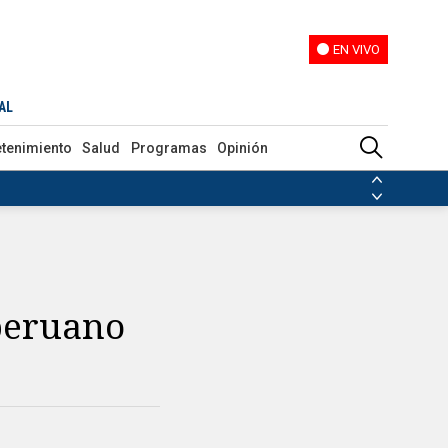
EN VIVO
EN VIVO
AL
etenimiento
Salud
Programas
Opinión
ias de las FARC
ezuela
Nicolás Maduro
Disidencias de las FARC
 en Venezuela
Nicolás Maduro
 peruano