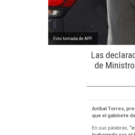
Foto tomada de AFP.
Las declarac
de Ministro
Aníbal Torres, pr
que el gabinete d
En sus palabras,
“e
trabajando por el b