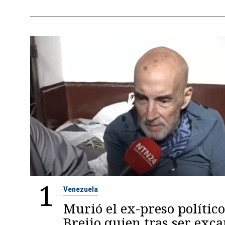
1
Venezuela
Murió el ex-preso político
Breijo quien tras ser exc