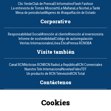
Clic Verde
Club de Prensa
El Informativo
Flash Fashion
La entrevista de Tomás Mosciatti
La Mañana
La Noche
La Tarde
Mesa de periodistas
Mujeres de Ataque
Razón de Estado
Corporativo
Responsabilidad Social
Atención al cliente
Atención al inversionista
Informe de sostenibilidad
Código de autorregulación
Ventas Internacionales
Línea Ética
Prensa RCN
OBA
Visite también
Canal RCN
Noticias RCN
RCN Radio
La República
RCN Comerciales
Nuestra Tele Internacional
Novelas
Fides
TDT
Un producto de RCN Televisión
RCN Total
Contáctenos
Teléfono
+57 (601) 426 92 92
Cookies
Política de datos personales