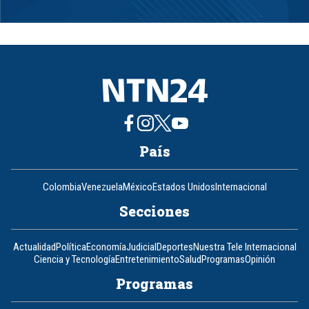
Item
1
of
8
País
Colombia
Venezuela
México
Estados Unidos
Internacional
Secciones
Actualidad
Política
Economía
Judicial
Deportes
Nuestra Tele Internacional
Ciencia y Tecnología
Entretenimiento
Salud
Programas
Opinión
Programas