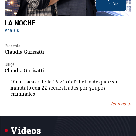
Lun - Vie
LA NOCHE
L
Análisis
No
Presenta:
Pr
Claudia Gurisatti
Id
Dirige:
Dir
Claudia Gurisatti
Id
Otro fracaso de la 'Paz Total': Petro despide su
mandato con 22 secuestrados por grupos
criminales
Ver más
Item
1
of
5
Videos