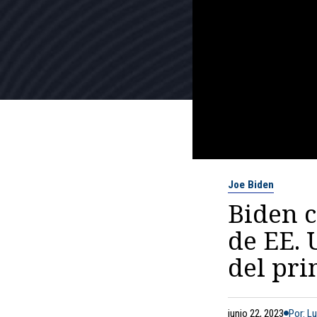
Joe Biden
Biden c
de EE. 
del pri
junio 22, 2023
Por: L