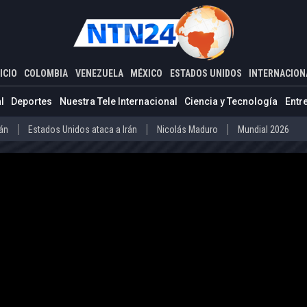
ADOS UNIDOS
INTERNACIONAL
e EE. UU. durante una visita de estado del primer ministro asiático
ICIO
COLOMBIA
VENEZUELA
MÉXICO
ESTADOS UNIDOS
INTERNACION
Estados Unidos ataca a Irán
Nicolás Maduro
Mundial 2026
l
Deportes
Nuestra Tele Internacional
Ciencia y Tecnología
Entr
Díaz-Canel
Cuba
Mundial 2026
rán
Estados Unidos ataca a Irán
Nicolás Maduro
Mundial 2026
o
Abelardo de la Espriella
Iván Cepeda
Donald Trump
Disidenc
ero
Díaz-Canel
Cuba
Mundial 2026
La Guaira
Delcy Rodríguez
Donald Trump
Presos políticos en Ven
vo Petro
Abelardo de la Espriella
Iván Cepeda
Donald Trump
arteles mexicanos
Donald Trump
la
La Guaira
Delcy Rodríguez
Donald Trump
Presos políticos
co
Carteles mexicanos
Donald Trump