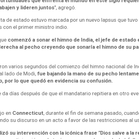
ortunidades que enfrenta el mundo en este siglo requier
bajen y lideren juntos
", agregó.
sita de estado estuvo marcada por un nuevo lapsus que tuvo
 con el primer ministro indio.
que
comenzó a sonar el himno de India, el jefe de estad
derecha al pecho creyendo que sonaría el himno de su pa
on varios segundos del comienzo del himno nacional de Indi
al lado de Modi,
fue bajando la mano de su pecho lentame
o, por lo que quedó en evidencia su confusión.
e da días después de que el mandatario repitiera en otro eve
jo en
Connecticut
, durante el fin de semana pasado, cuand
ndo su discurso en un acto a favor de las restricciones al 
izó su intervención con la icónica frase "Dios salve a la r