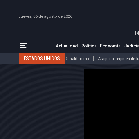
INICIO
COLOMBIA
VENEZUELA
MÉXICO
EST
Jueves, 06 de agosto de 2026
Biden confundió el himno de India con el d
INICIO
POLÍTICA
IN
ESTADOS UNIDOS
Donald Trump
Ataque al régimen de Irán
Actualidad
Política
Economía
Judicia
INTERNACIONAL
Raúl Castro
José Luis Rodríguez Zapatero
ESTADOS UNIDOS
Donald Trump
Ataque al régimen de I
COLOMBIA
Elecciones Presidenciales en Colombia
Gustavo Petr
INTERNACIONAL
Raúl Castro
José Luis Rodríguez Zapat
VENEZUELA
Juicio contra Maduro
Terremoto en Venezuela
COLOMBIA
Elecciones Presidenciales en Colombia
Gusta
MÉXICO
Claudia Sheinbaum
Mundial 2026
Narcotráfico
C
VENEZUELA
Juicio contra Maduro
Terremoto en Venezue
MÉXICO
Claudia Sheinbaum
Mundial 2026
Narcotráfi