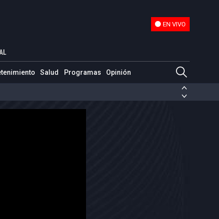
EN VIVO
EN VIVO
AL
etenimiento
Salud
Programas
Opinión
ias de las FARC
ezuela
Nicolás Maduro
Disidencias de las FARC
 en Venezuela
Nicolás Maduro