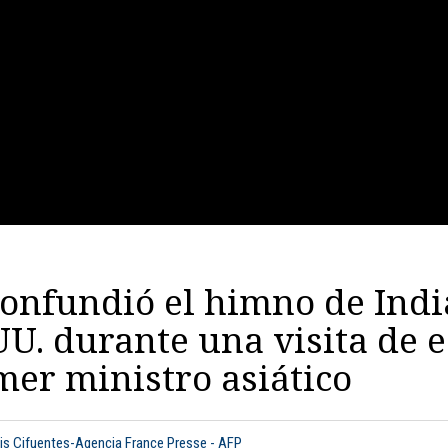
onfundió el himno de Indi
UU. durante una visita de 
mer ministro asiático
uis Cifuentes-Agencia France Presse - AFP