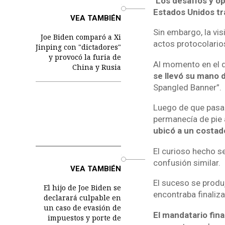
"
Los desafíos y op
o
Estados Unidos tra
VEA TAMBIÉN
Sin embargo, la vi
Joe Biden comparó a Xi
actos protocolarios
Jinping con "dictadores"
y provocó la furia de
Al momento en el 
China y Rusia
se llevó su mano 
Spangled Banner”.
Luego de que pasar
permanecía de pie 
ubicó a un costad
El curioso hecho s
o
confusión similar.
VEA TAMBIÉN
El suceso se produ
El hijo de Joe Biden se
encontraba finaliza
declarará culpable en
un caso de evasión de
El mandatario final
impuestos y porte de