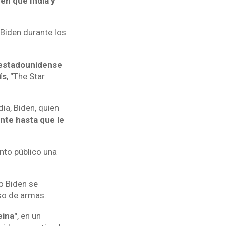
en que India y
 Biden durante los
o estadounidense
ís
, “The Star
a, Biden, quien
nte hasta que le
nto público una
o Biden se
uso de armas.
eina"
, en un