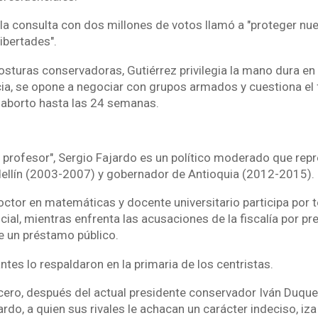
la consulta con dos millones de votos llamó a "proteger nu
ibertades".
posturas conservadoras, Gutiérrez privilegia la mano dura e
cia, se opone a negociar con grupos armados y cuestiona el f
 aborto hasta las 24 semanas.
profesor", Sergio Fajardo es un político moderado que repre
dellín (2003-2007) y gobernador de Antioquia (2012-2015).
octor en matemáticas y docente universitario participa por t
ial, mientras enfrenta las acusaciones de la fiscalía por pr
e un préstamo público.
tes lo respaldaron en la primaria de los centristas.
ero, después del actual presidente conservador Iván Duque y
rdo, a quien sus rivales le achacan un carácter indeciso, iza