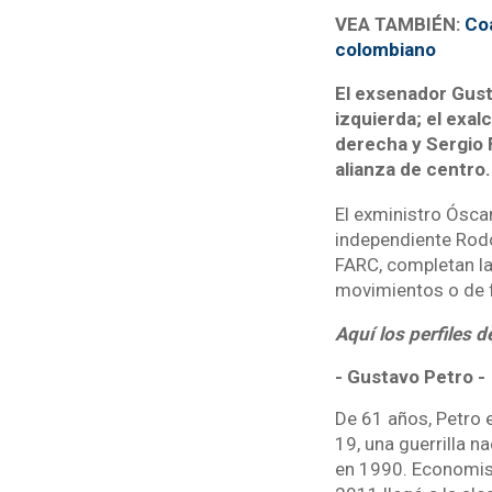
VEA TAMBIÉN:
Coa
colombiano
El exsenador Gust
izquierda; el exal
derecha y Sergio 
alianza de centro
El exministro Óscar
independiente Rodo
FARC, completan la
movimientos o de f
Aquí los perfiles 
- Gustavo Petro -
De 61 años, Petro e
19, una guerrilla n
en 1990. Economist