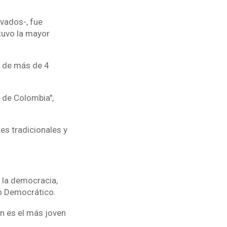
ivados-, fue
tuvo la mayor
e de más de 4
a de Colombia",
s.
es tradicionales y
a la democracia,
tro Democrático.
n es el más joven