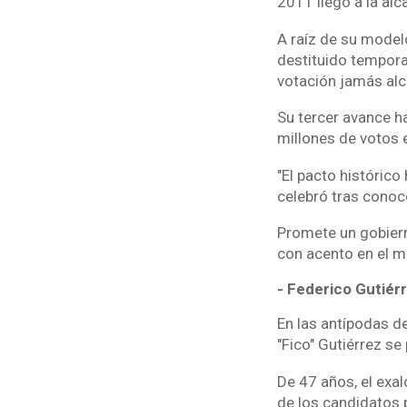
2011 llegó a la alc
A raíz de su modelo
destituido tempora
votación jamás alca
Su tercer avance h
millones de votos e
"El pacto histórico
celebró tras conoce
Promete un gobierno
con acento en el m
- Federico Gutiérr
En las antípodas de
"Fico" Gutiérrez se
De 47 años, el exa
de los candidatos 