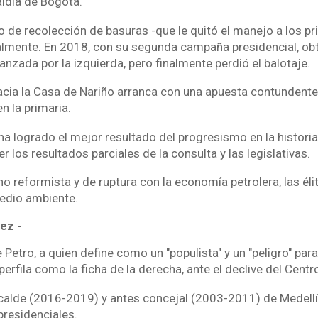
aldía de Bogotá.
 de recolección de basuras -que le quitó el manejo a los pr
lmente. En 2018, con su segunda campaña presidencial, ob
nzada por la izquierda, pero finalmente perdió el balotaje.
acia la Casa de Nariño arranca con una apuesta contundent
n la primaria.
 ha logrado el mejor resultado del progresismo en la histori
r los resultados parciales de la consulta y las legislativa
 reformista y de ruptura con la economía petrolera, las élit
edio ambiente.
ez -
 Petro, a quien define como un "populista" y un "peligro" par
 perfila como la ficha de la derecha, ante el declive del Cen
lcalde (2016-2019) y antes concejal (2003-2011) de Medellí
presidenciales.