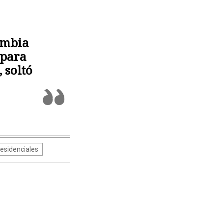
ombia
 para
 soltó
esidenciales