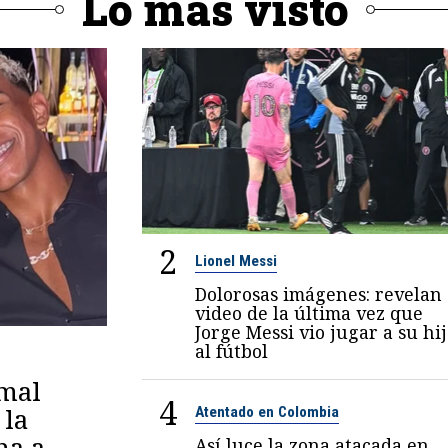
Lo más visto
2
Lionel Messi
Dolorosas imágenes: revelan
video de la última vez que
Jorge Messi vio jugar a su hi
al fútbol
amal
4
 la
Atentado en Colombia
na a
Así luce la zona atacada en