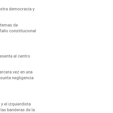
estra democracia y
n temas de
allo constitucional
senta al centro.
ercera vez en una
esunta negligencia
 el izquierdista
 las banderas de la