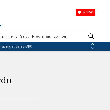
EN VIVO
EN VIVO
AL
ias de las FARC
etenimiento
Salud
Programas
Opinión
ezuela
Nicolás Maduro
Disidencias de las FARC
 en Venezuela
Nicolás Maduro
rdo