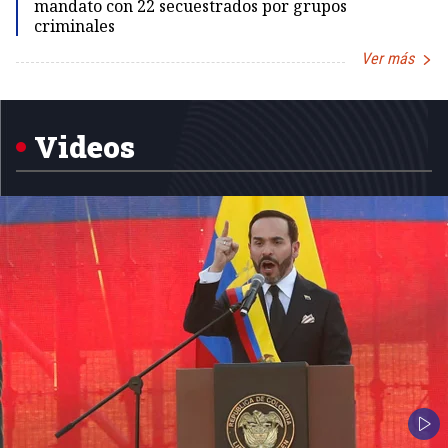
mandato con 22 secuestrados por grupos
criminales
Ver más
Item
1
of
5
Videos