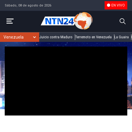
EN VIVO
Sábado, 08 de agosto de 2026
Juicio contra Maduro
Terremoto en Venezuela
La Guaira