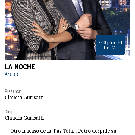
7:00 p.m. ET
Lun - Vie
LA NOCHE
L
Análisis
No
Presenta:
Pr
Claudia Gurisatti
Id
Dirige:
Dir
Claudia Gurisatti
Id
Otro fracaso de la 'Paz Total': Petro despide su