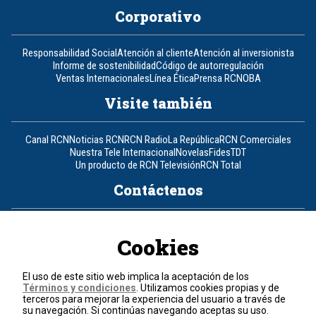
Corporativo
Responsabilidad Social
Atención al cliente
Atención al inversionista
Informe de sostenibilidad
Código de autorregulación
Ventas Internacionales
Línea Ética
Prensa RCN
OBA
Visite también
Canal RCN
Noticias RCN
RCN Radio
La República
RCN Comerciales
Nuestra Tele Internacional
Novelas
Fides
TDT
Un producto de RCN Televisión
RCN Total
Contáctenos
Teléfono
+57 (601) 426 92 92
Cookies
Política de datos personales
Política de cookies
El uso de este sitio web implica la aceptación de los
Términos y condiciones
Términos y condiciones
. Utilizamos cookies propias y de
terceros para mejorar la experiencia del usuario a través de
su navegación. Si continúas navegando aceptas su uso.
© 2026, RCN Medios.