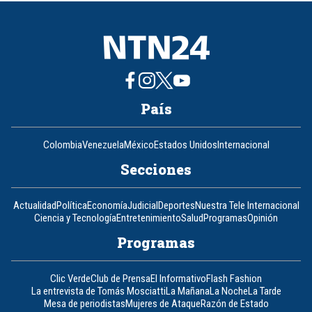
8
País
Colombia
Venezuela
México
Estados Unidos
Internacional
Secciones
Actualidad
Política
Economía
Judicial
Deportes
Nuestra Tele Internacional
Ciencia y Tecnología
Entretenimiento
Salud
Programas
Opinión
Programas
Clic Verde
Club de Prensa
El Informativo
Flash Fashion
La entrevista de Tomás Mosciatti
La Mañana
La Noche
La Tarde
Mesa de periodistas
Mujeres de Ataque
Razón de Estado