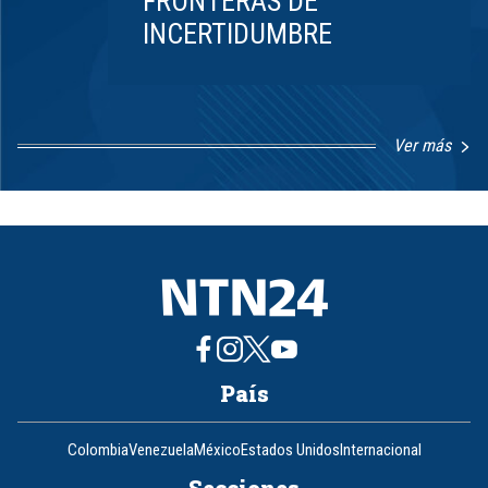
FRONTERAS DE
INCERTIDUMBRE
Ver más
Item
1
of
8
País
Colombia
Venezuela
México
Estados Unidos
Internacional