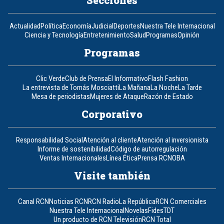
Secciones
Actualidad
Política
Economía
Judicial
Deportes
Nuestra Tele Internacional
Ciencia y Tecnología
Entretenimiento
Salud
Programas
Opinión
Programas
Clic Verde
Club de Prensa
El Informativo
Flash Fashion
La entrevista de Tomás Mosciatti
La Mañana
La Noche
La Tarde
Mesa de periodistas
Mujeres de Ataque
Razón de Estado
Corporativo
Responsabilidad Social
Atención al cliente
Atención al inversionista
Informe de sostenibilidad
Código de autorregulación
Ventas Internacionales
Línea Ética
Prensa RCN
OBA
Visite también
Canal RCN
Noticias RCN
RCN Radio
La República
RCN Comerciales
Nuestra Tele Internacional
Novelas
Fides
TDT
Un producto de RCN Televisión
RCN Total