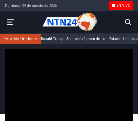
EN VIVO
Domingo, 09 de agosto de 2026
Donald Trump
Ataque al régimen de Irán
Estados Unidos at