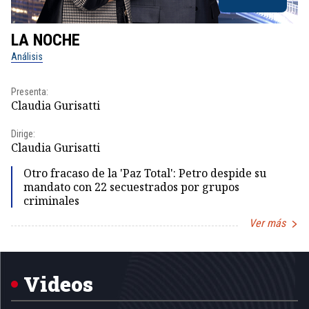
LA NOCHE
L
Análisis
No
Presenta:
Pr
Claudia Gurisatti
Id
Dirige:
Dir
Claudia Gurisatti
Id
Otro fracaso de la 'Paz Total': Petro despide su
mandato con 22 secuestrados por grupos
criminales
Ver más
Item
1
of
5
Videos