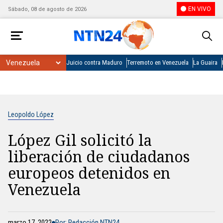
EN VIVO
Sábado, 08 de agosto de 2026
Juicio contra Maduro
Terremoto en Venezuela
La Guaira
Leopoldo López
López Gil solicitó la
liberación de ciudadanos
europeos detenidos en
Venezuela
marzo 17, 2022
Por: Redacción NTN24