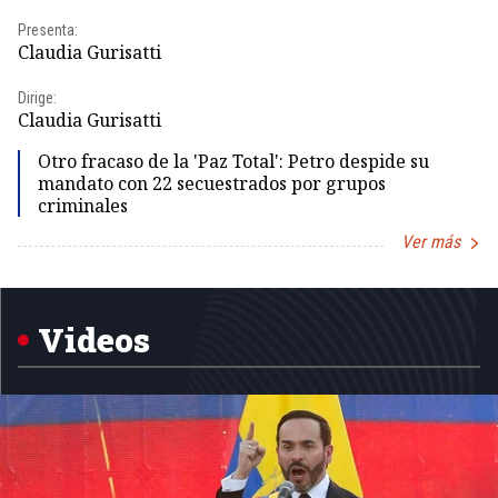
Presenta:
Pr
Claudia Gurisatti
Id
Dirige:
Dir
Claudia Gurisatti
Id
Otro fracaso de la 'Paz Total': Petro despide su
mandato con 22 secuestrados por grupos
criminales
Ver más
Item
1
of
5
Videos