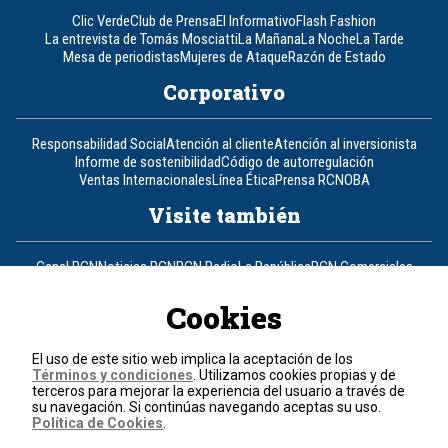
Clic Verde
Club de Prensa
El Informativo
Flash Fashion
La entrevista de Tomás Mosciatti
La Mañana
La Noche
La Tarde
Mesa de periodistas
Mujeres de Ataque
Razón de Estado
Corporativo
Responsabilidad Social
Atención al cliente
Atención al inversionista
Informe de sostenibilidad
Código de autorregulación
Ventas Internacionales
Línea Ética
Prensa RCN
OBA
Visite también
Canal RCN
Noticias RCN
RCN Radio
La República
RCN Comerciales
Nuestra Tele Internacional
Novelas
Fides
TDT
Un producto de RCN Televisión
RCN Total
Cookies
Contáctenos
El uso de este sitio web implica la aceptación de los
Términos y condiciones
. Utilizamos cookies propias y de
Teléfono
+57 (601) 426 92 92
terceros para mejorar la experiencia del usuario a través de
su navegación. Si continúas navegando aceptas su uso.
Política de Cookies
.
Política de datos personales