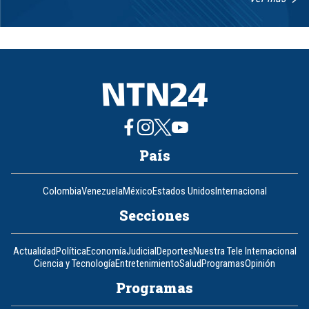
Item
1
of
8
País
Colombia
Venezuela
México
Estados Unidos
Internacional
Secciones
Actualidad
Política
Economía
Judicial
Deportes
Nuestra Tele Internacional
Ciencia y Tecnología
Entretenimiento
Salud
Programas
Opinión
Programas