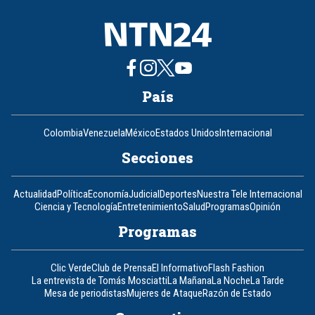
País
Colombia
Venezuela
México
Estados Unidos
Internacional
Secciones
Actualidad
Política
Economía
Judicial
Deportes
Nuestra Tele Internacional
Ciencia y Tecnología
Entretenimiento
Salud
Programas
Opinión
Programas
Clic Verde
Club de Prensa
El Informativo
Flash Fashion
La entrevista de Tomás Mosciatti
La Mañana
La Noche
La Tarde
Mesa de periodistas
Mujeres de Ataque
Razón de Estado