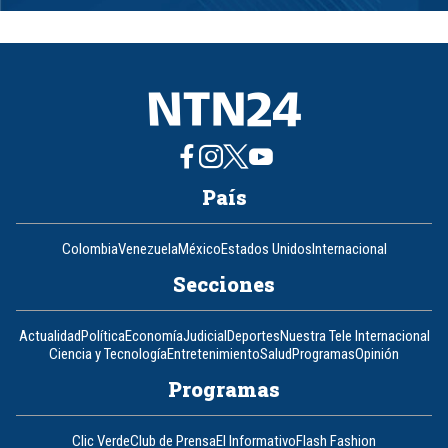
1
of
8
País
Colombia
Venezuela
México
Estados Unidos
Internacional
Secciones
Actualidad
Política
Economía
Judicial
Deportes
Nuestra Tele Internacional
Ciencia y Tecnología
Entretenimiento
Salud
Programas
Opinión
Programas
Clic Verde
Club de Prensa
El Informativo
Flash Fashion