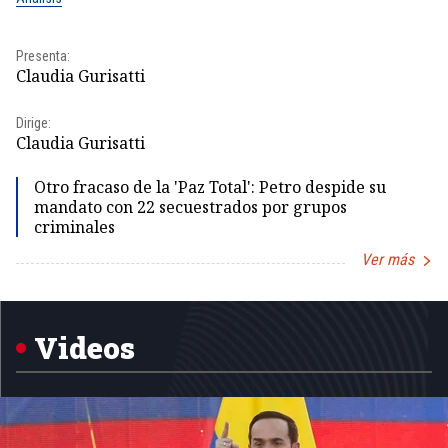
Presenta:
Pr
Claudia Gurisatti
Id
Dirige:
Dir
Claudia Gurisatti
Id
Otro fracaso de la 'Paz Total': Petro despide su
mandato con 22 secuestrados por grupos
criminales
Ver más
Item
1
of
5
Videos