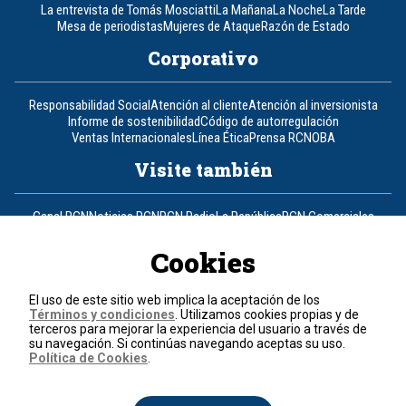
La entrevista de Tomás Mosciatti
La Mañana
La Noche
La Tarde
Mesa de periodistas
Mujeres de Ataque
Razón de Estado
Corporativo
Responsabilidad Social
Atención al cliente
Atención al inversionista
Informe de sostenibilidad
Código de autorregulación
Ventas Internacionales
Línea Ética
Prensa RCN
OBA
Visite también
Canal RCN
Noticias RCN
RCN Radio
La República
RCN Comerciales
Nuestra Tele Internacional
Novelas
Fides
TDT
Un producto de RCN Televisión
RCN Total
Cookies
Contáctenos
El uso de este sitio web implica la aceptación de los
Términos y condiciones
. Utilizamos cookies propias y de
Teléfono
+57 (601) 426 92 92
terceros para mejorar la experiencia del usuario a través de
su navegación. Si continúas navegando aceptas su uso.
Política de Cookies
.
Política de datos personales
Política de cookies
Términos y condiciones