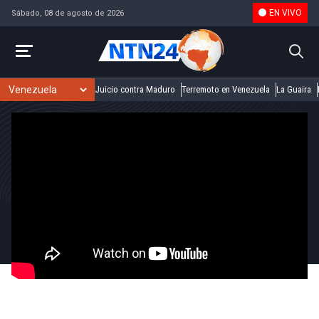
EN VIVO
Sábado, 08 de agosto de 2026
Juicio contra Maduro
Terremoto en Venezuela
La Guaira