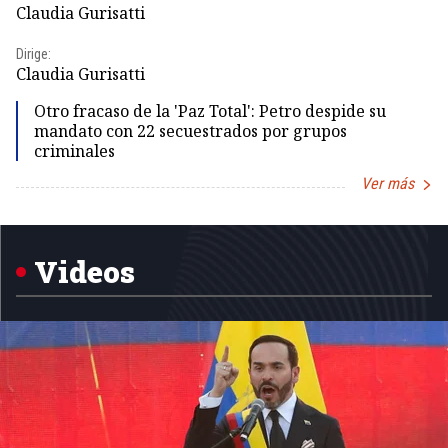
Claudia Gurisatti
Id
Dirige:
Dir
Claudia Gurisatti
Id
Otro fracaso de la 'Paz Total': Petro despide su
mandato con 22 secuestrados por grupos
criminales
Ver más
Item
1
of
5
Videos