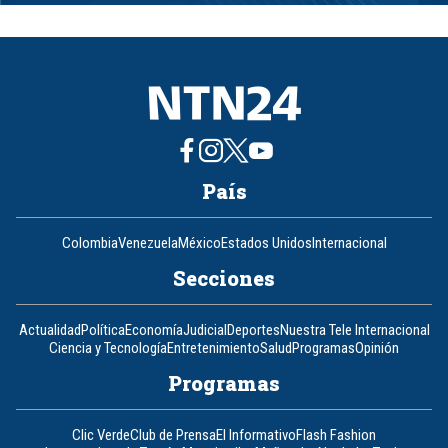
1
of
8
País
Colombia
Venezuela
México
Estados Unidos
Internacional
Secciones
Actualidad
Política
Economía
Judicial
Deportes
Nuestra Tele Internacional
Ciencia y Tecnología
Entretenimiento
Salud
Programas
Opinión
Programas
Clic Verde
Club de Prensa
El Informativo
Flash Fashion