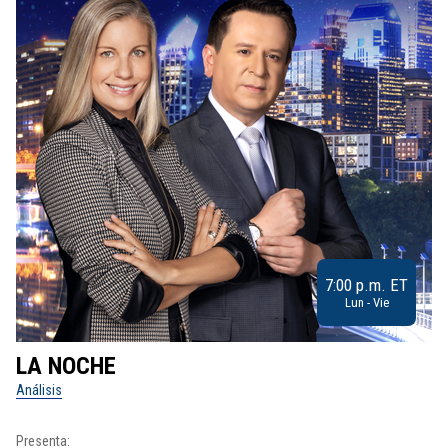
7:00 p.m. ET
Lun - Vie
LA NOCHE
L
Análisis
No
Presenta:
Pr