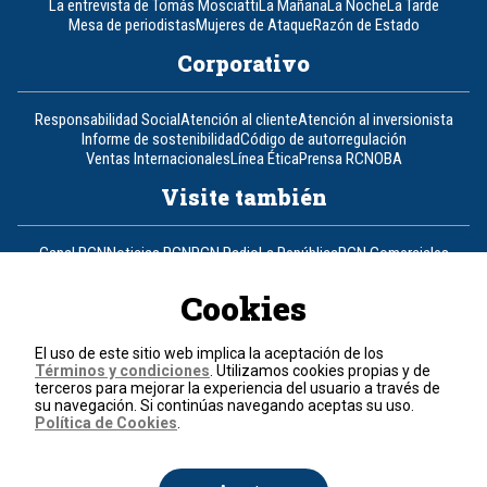
La entrevista de Tomás Mosciatti
La Mañana
La Noche
La Tarde
Mesa de periodistas
Mujeres de Ataque
Razón de Estado
Corporativo
Responsabilidad Social
Atención al cliente
Atención al inversionista
Informe de sostenibilidad
Código de autorregulación
Ventas Internacionales
Línea Ética
Prensa RCN
OBA
Visite también
Canal RCN
Noticias RCN
RCN Radio
La República
RCN Comerciales
Nuestra Tele Internacional
Novelas
Fides
TDT
Un producto de RCN Televisión
RCN Total
Cookies
Contáctenos
El uso de este sitio web implica la aceptación de los
Términos y condiciones
. Utilizamos cookies propias y de
Teléfono
+57 (601) 426 92 92
terceros para mejorar la experiencia del usuario a través de
su navegación. Si continúas navegando aceptas su uso.
Política de Cookies
.
Política de datos personales
Política de cookies
Términos y condiciones