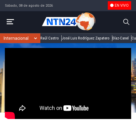
EN VIVO
Sábado, 08 de agosto de 2026
Raúl Castro
José Luis Rodríguez Zapatero
Díaz-Canel
Cu