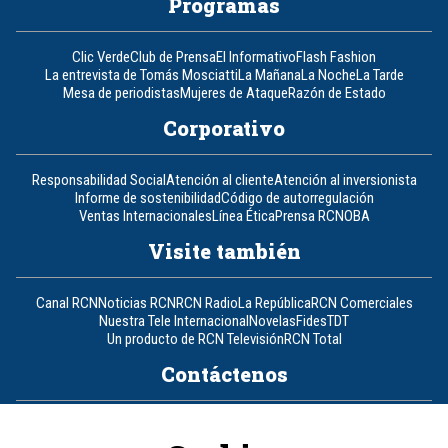
Programas
Clic Verde
Club de Prensa
El Informativo
Flash Fashion
La entrevista de Tomás Mosciatti
La Mañana
La Noche
La Tarde
Mesa de periodistas
Mujeres de Ataque
Razón de Estado
Corporativo
Responsabilidad Social
Atención al cliente
Atención al inversionista
Informe de sostenibilidad
Código de autorregulación
Ventas Internacionales
Línea Ética
Prensa RCN
OBA
Visite también
Canal RCN
Noticias RCN
RCN Radio
La República
RCN Comerciales
Nuestra Tele Internacional
Novelas
Fides
TDT
Un producto de RCN Televisión
RCN Total
Contáctenos
Teléfono
+57 (601) 426 92 92