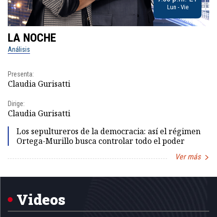
Lun - Vie
LA NOCHE
L
Análisis
No
Presenta:
Pr
Claudia Gurisatti
Id
Dirige:
Dir
Claudia Gurisatti
Id
Los sepultureros de la democracia: así el régimen
Ortega-Murillo busca controlar todo el poder
Ver más
Item
1
of
5
Videos