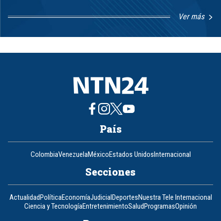
Ver más
Item
1
of
8
País
Colombia
Venezuela
México
Estados Unidos
Internacional
Secciones
Actualidad
Política
Economía
Judicial
Deportes
Nuestra Tele Internacional
Ciencia y Tecnología
Entretenimiento
Salud
Programas
Opinión