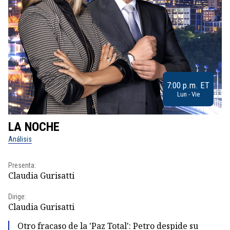
7:00 p.m. ET
Lun - Vie
LA NOCHE
L
Análisis
No
Presenta:
Pr
Claudia Gurisatti
Id
Dirige:
Dir
Claudia Gurisatti
Id
Otro fracaso de la 'Paz Total': Petro despide su