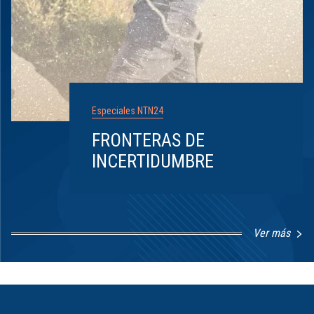
Especiales NTN24
FRONTERAS DE
INCERTIDUMBRE
Ver más
Item
1
of
8