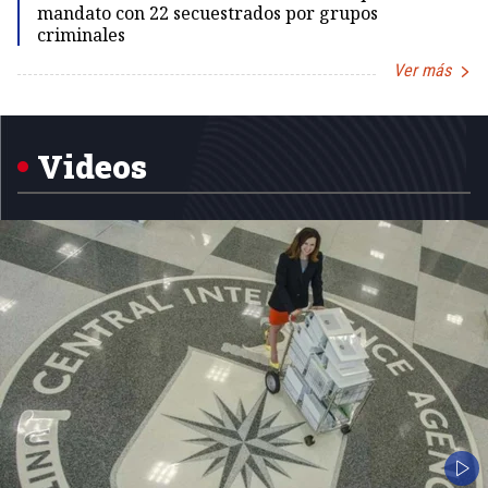
mandato con 22 secuestrados por grupos
criminales
Ver más
Item
1
of
5
Videos