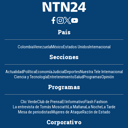
País
Colombia
Venezuela
México
Estados Unidos
Internacional
Secciones
Actualidad
Política
Economía
Judicial
Deportes
Nuestra Tele Internacional
Ciencia y Tecnología
Entretenimiento
Salud
Programas
Opinión
Programas
Clic Verde
Club de Prensa
El Informativo
Flash Fashion
La entrevista de Tomás Mosciatti
La Mañana
La Noche
La Tarde
Mesa de periodistas
Mujeres de Ataque
Razón de Estado
Corporativo