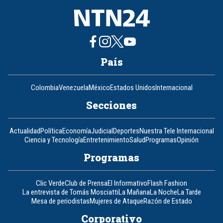
País
Colombia
Venezuela
México
Estados Unidos
Internacional
Secciones
Actualidad
Política
Economía
Judicial
Deportes
Nuestra Tele Internacional
Ciencia y Tecnología
Entretenimiento
Salud
Programas
Opinión
Programas
Clic Verde
Club de Prensa
El Informativo
Flash Fashion
La entrevista de Tomás Mosciatti
La Mañana
La Noche
La Tarde
Mesa de periodistas
Mujeres de Ataque
Razón de Estado
Corporativo