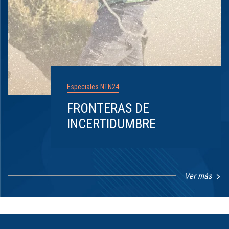
Especiales NTN24
FRONTERAS DE
INCERTIDUMBRE
Ver más
Item
1
of
8