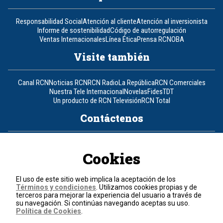
Responsabilidad Social
Atención al cliente
Atención al inversionista
Informe de sostenibilidad
Código de autorregulación
Ventas Internacionales
Línea Ética
Prensa RCN
OBA
Visite también
Canal RCN
Noticias RCN
RCN Radio
La República
RCN Comerciales
Nuestra Tele Internacional
Novelas
Fides
TDT
Un producto de RCN Televisión
RCN Total
Contáctenos
Teléfono
+57 (601) 426 92 92
Cookies
Política de datos personales
Política de cookies
El uso de este sitio web implica la aceptación de los
Términos y condiciones
Términos y condiciones
. Utilizamos cookies propias y de
terceros para mejorar la experiencia del usuario a través de
su navegación. Si continúas navegando aceptas su uso.
© 2026, RCN Medios.
Política de Cookies
.
Todos los derechos reservados.
Organización Ardila Lülle - www.oal.com.co