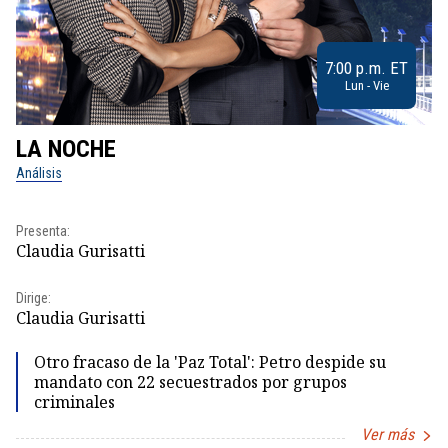
7:00 p.m. ET
Lun - Vie
LA NOCHE
L
Análisis
No
Pr
Presenta:
Id
Claudia Gurisatti
Dir
Dirige:
Id
Claudia Gurisatti
Otro fracaso de la 'Paz Total': Petro despide su
mandato con 22 secuestrados por grupos
criminales
Ver más