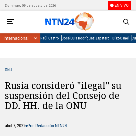
EN VIVO
Domingo, 09 de agosto de 2026
Raúl Castro
José Luis Rodríguez Zapatero
Díaz-Canel
Cu
ONU
Rusia consideró "ilegal" su
suspensión del Consejo de
DD. HH. de la ONU
abril 7, 2022
Por: Redacción NTN24