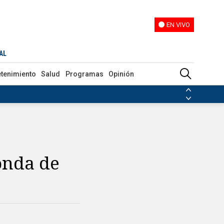
EN VIVO
EN VIVO
AL
etenimiento
Salud
Programas
Opinión
ias de las FARC
ezuela
Nicolás Maduro
Disidencias de las FARC
 en Venezuela
Nicolás Maduro
onda de