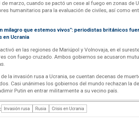
 3 de marzo, cuando se pactó un cese al fuego en zonas de U
ores humanitarios para la evaluación de civiles, así como e
un milagro que estemos vivos": periodistas británicos f
s en Ucrania
ctivó en las regiones de Mariúpol y Volnovaja, en el sureste
ares con fuego cruzado. Ambos gobiernos se acusaron mutua
s.
o de la invasión rusa a Ucrania, se cuentan decenas de muer
dos. Casi unánimes los gobiernos del mundo rechazan la de
dimir Putin en entrar militarmente a su vecino país.
:
Invasión rusa
Rusia
Crisis en Ucrania