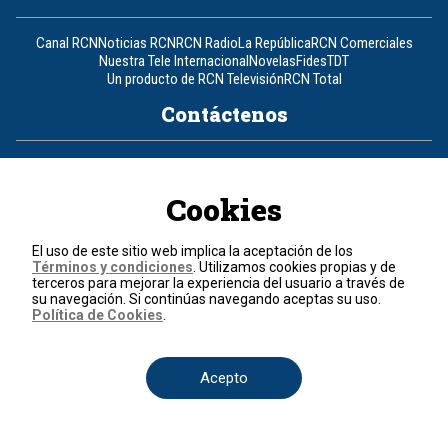
Canal RCN
Noticias RCN
RCN Radio
La República
RCN Comerciales
Nuestra Tele Internacional
Novelas
Fides
TDT
Un producto de RCN Televisión
RCN Total
Contáctenos
Teléfono
+57 (601) 426 92 92
Cookies
Política de datos personales
Política de cookies
Términos y condiciones
El uso de este sitio web implica la aceptación de los
Términos y condiciones
. Utilizamos cookies propias y de
terceros para mejorar la experiencia del usuario a través de
© 2026, RCN Medios.
su navegación. Si continúas navegando aceptas su uso.
Todos los derechos reservados.
Política de Cookies
.
Organización Ardila Lülle - www.oal.com.co
Acepto