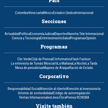
País
Colombia
Venezuela
México
Estados Unidos
Internacional
Secciones
Actualidad
Política
Economía
Judicial
Deportes
Nuestra Tele Internacional
Ciencia y Tecnología
Entretenimiento
Salud
Programas
Opinión
Programas
Clic Verde
Club de Prensa
El Informativo
Flash Fashion
La entrevista de Tomás Mosciatti
La Mañana
La Noche
La Tarde
Mesa de periodistas
Mujeres de Ataque
Razón de Estado
Corporativo
Responsabilidad Social
Atención al cliente
Atención al inversionista
Informe de sostenibilidad
Código de autorregulación
Ventas Internacionales
Línea Ética
Prensa RCN
OBA
Visite también