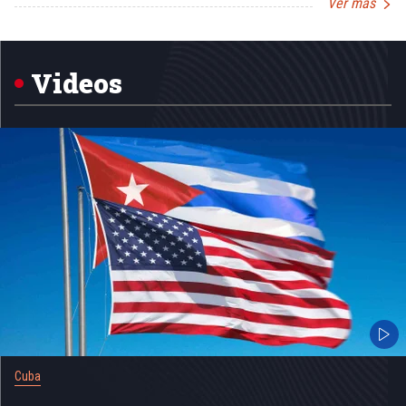
Ver más
Item
1
of
5
Videos
Cuba