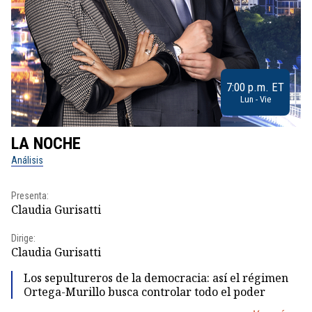
7:00 p.m. ET
Lun - Vie
LA NOCHE
L
Análisis
No
Presenta:
Pr
Claudia Gurisatti
Id
Dirige:
Dir
Claudia Gurisatti
Id
Los sepultureros de la democracia: así el régimen
Ortega-Murillo busca controlar todo el poder