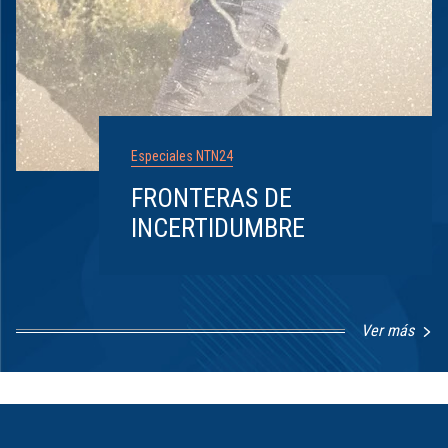
Especiales NTN24
FRONTERAS DE
INCERTIDUMBRE
Ver más
Item
1
of
8