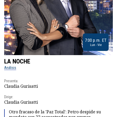
7:00 p.m. ET
Lun - Vie
LA NOCHE
L
Análisis
No
Presenta:
Pr
Claudia Gurisatti
Id
Dirige:
Dir
Claudia Gurisatti
Id
Otro fracaso de la 'Paz Total': Petro despide su