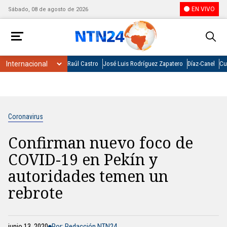
EN VIVO
Sábado, 08 de agosto de 2026
Raúl Castro
José Luis Rodríguez Zapatero
Díaz-Canel
Cu
Coronavirus
Confirman nuevo foco de
COVID-19 en Pekín y
autoridades temen un
rebrote
junio 13, 2020
Por: Redacción NTN24