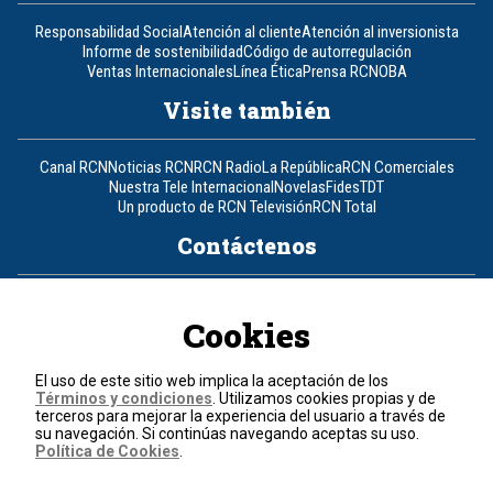
Responsabilidad Social
Atención al cliente
Atención al inversionista
Informe de sostenibilidad
Código de autorregulación
Ventas Internacionales
Línea Ética
Prensa RCN
OBA
Visite también
Canal RCN
Noticias RCN
RCN Radio
La República
RCN Comerciales
Nuestra Tele Internacional
Novelas
Fides
TDT
Un producto de RCN Televisión
RCN Total
Contáctenos
Teléfono
+57 (601) 426 92 92
Cookies
Política de datos personales
Política de cookies
El uso de este sitio web implica la aceptación de los
Términos y condiciones
Términos y condiciones
. Utilizamos cookies propias y de
terceros para mejorar la experiencia del usuario a través de
su navegación. Si continúas navegando aceptas su uso.
© 2026, RCN Medios.
Política de Cookies
.
Todos los derechos reservados.
Organización Ardila Lülle - www.oal.com.co