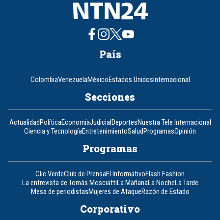
País
Colombia
Venezuela
México
Estados Unidos
Internacional
Secciones
Actualidad
Política
Economía
Judicial
Deportes
Nuestra Tele Internacional
Ciencia y Tecnología
Entretenimiento
Salud
Programas
Opinión
Programas
Clic Verde
Club de Prensa
El Informativo
Flash Fashion
La entrevista de Tomás Mosciatti
La Mañana
La Noche
La Tarde
Mesa de periodistas
Mujeres de Ataque
Razón de Estado
Corporativo