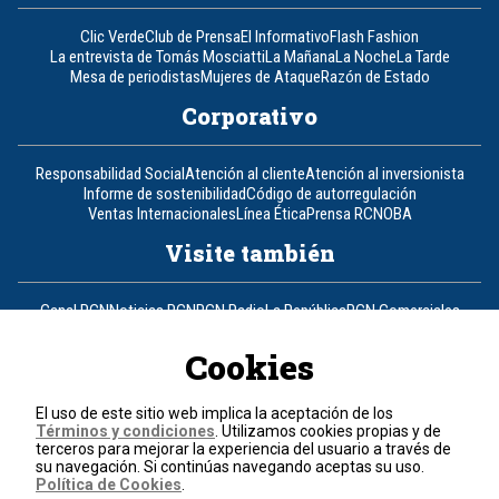
Clic Verde
Club de Prensa
El Informativo
Flash Fashion
La entrevista de Tomás Mosciatti
La Mañana
La Noche
La Tarde
Mesa de periodistas
Mujeres de Ataque
Razón de Estado
Corporativo
Responsabilidad Social
Atención al cliente
Atención al inversionista
Informe de sostenibilidad
Código de autorregulación
Ventas Internacionales
Línea Ética
Prensa RCN
OBA
Visite también
Canal RCN
Noticias RCN
RCN Radio
La República
RCN Comerciales
Nuestra Tele Internacional
Novelas
Fides
TDT
Un producto de RCN Televisión
RCN Total
Cookies
Contáctenos
El uso de este sitio web implica la aceptación de los
Términos y condiciones
. Utilizamos cookies propias y de
Teléfono
+57 (601) 426 92 92
terceros para mejorar la experiencia del usuario a través de
su navegación. Si continúas navegando aceptas su uso.
Política de Cookies
.