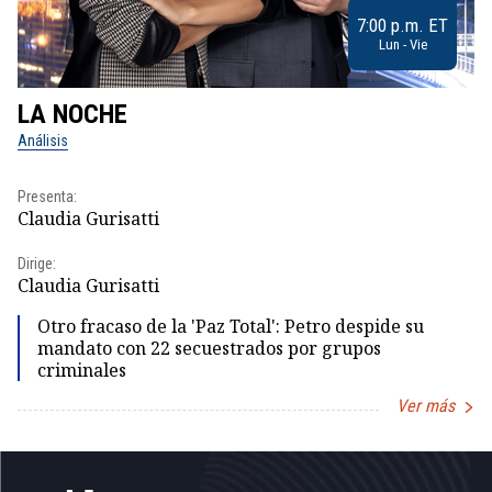
7:00 p.m. ET
Lun - Vie
LA NOCHE
L
Análisis
No
Presenta:
Pr
Claudia Gurisatti
Id
Dirige:
Dir
Claudia Gurisatti
Id
Otro fracaso de la 'Paz Total': Petro despide su
mandato con 22 secuestrados por grupos
criminales
Ver más
Item
1
of
5