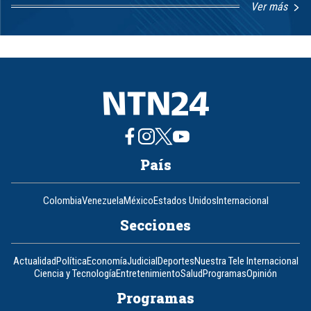
Ver más
Item
1
of
8
País
Colombia
Venezuela
México
Estados Unidos
Internacional
Secciones
Actualidad
Política
Economía
Judicial
Deportes
Nuestra Tele Internacional
Ciencia y Tecnología
Entretenimiento
Salud
Programas
Opinión
Programas