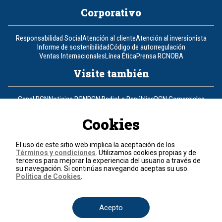
Corporativo
Responsabilidad Social
Atención al cliente
Atención al inversionista
Informe de sostenibilidad
Código de autorregulación
Ventas Internacionales
Línea Ética
Prensa RCN
OBA
Visite también
Canal RCN
Noticias RCN
RCN Radio
La República
RCN Comerciales
Nuestra Tele Internacional
Novelas
Fides
TDT
Un producto de RCN Televisión
RCN Total
Cookies
Contáctenos
El uso de este sitio web implica la aceptación de los
Términos y condiciones
. Utilizamos cookies propias y de
Teléfono
+57 (601) 426 92 92
terceros para mejorar la experiencia del usuario a través de
su navegación. Si continúas navegando aceptas su uso.
Política de Cookies
.
Política de datos personales
Política de cookies
Términos y condiciones
Acepto
© 2026, RCN Medios.