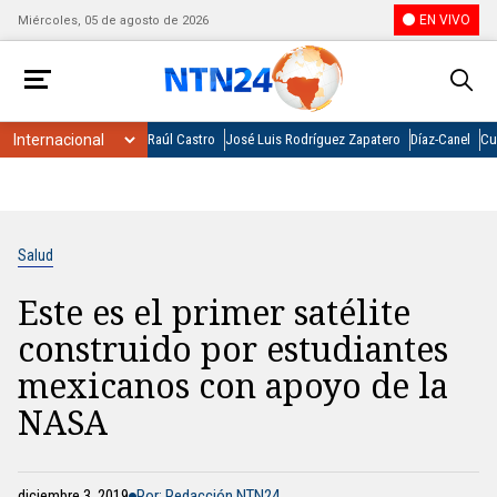
EN VIVO
Miércoles, 05 de agosto de 2026
Raúl Castro
José Luis Rodríguez Zapatero
Díaz-Canel
Cu
Salud
Este es el primer satélite
construido por estudiantes
mexicanos con apoyo de la
NASA
diciembre 3, 2019
Por: Redacción NTN24