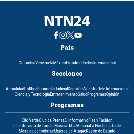
8
País
Colombia
Venezuela
México
Estados Unidos
Internacional
Secciones
Actualidad
Política
Economía
Judicial
Deportes
Nuestra Tele Internacional
Ciencia y Tecnología
Entretenimiento
Salud
Programas
Opinión
Programas
Clic Verde
Club de Prensa
El Informativo
Flash Fashion
La entrevista de Tomás Mosciatti
La Mañana
La Noche
La Tarde
Mesa de periodistas
Mujeres de Ataque
Razón de Estado