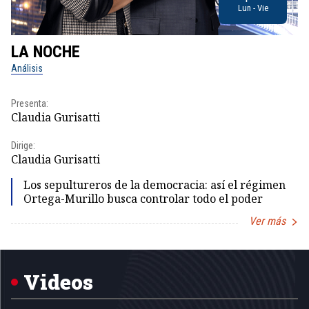
Lun - Vie
LA NOCHE
L
Análisis
No
Presenta:
Pr
Claudia Gurisatti
Id
Dirige:
Dir
Claudia Gurisatti
Id
Los sepultureros de la democracia: así el régimen
Ortega-Murillo busca controlar todo el poder
Ver más
Item
1
of
5
Videos