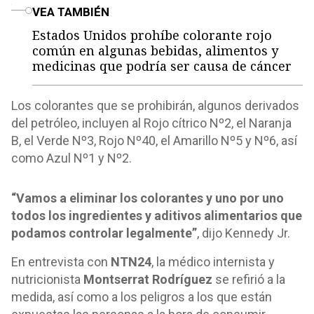
o
VEA TAMBIÉN
Estados Unidos prohíbe colorante rojo
común en algunas bebidas, alimentos y
medicinas que podría ser causa de cáncer
Los colorantes que se prohibirán, algunos derivados
del petróleo, incluyen al Rojo cítrico Nº2, el Naranja
B, el Verde Nº3, Rojo Nº40, el Amarillo Nº5 y Nº6, así
como Azul Nº1 y Nº2.
“Vamos a eliminar los colorantes y uno por uno
todos los ingredientes y aditivos alimentarios que
podamos controlar legalmente”
, dijo Kennedy Jr.
En entrevista con
NTN24
, la médico internista y
nutricionista
Montserrat Rodríguez
se refirió a la
medida, así como a los peligros a los que están