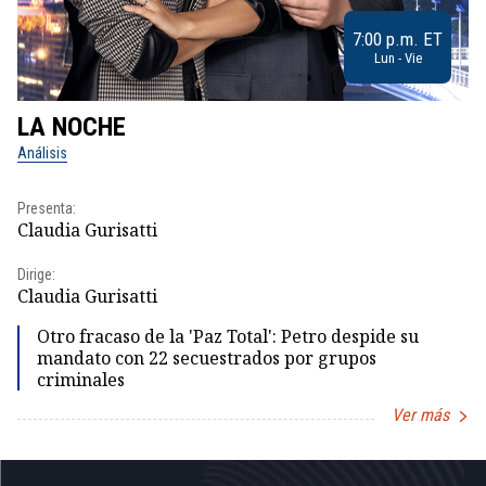
7:00 p.m. ET
Lun - Vie
LA NOCHE
L
Análisis
No
Presenta:
Pr
Claudia Gurisatti
Id
Dirige:
Dir
Claudia Gurisatti
Id
Otro fracaso de la 'Paz Total': Petro despide su
mandato con 22 secuestrados por grupos
criminales
Ver más
Item
1
of