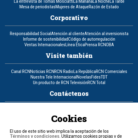
La entrevista de Tomás Mosciatti
La Mañana
La Noche
La Tarde
Mesa de periodistas
Mujeres de Ataque
Razón de Estado
Corporativo
Responsabilidad Social
Atención al cliente
Atención al inversionista
Informe de sostenibilidad
Código de autorregulación
Ventas Internacionales
Línea Ética
Prensa RCN
OBA
Visite también
Canal RCN
Noticias RCN
RCN Radio
La República
RCN Comerciales
Nuestra Tele Internacional
Novelas
Fides
TDT
Un producto de RCN Televisión
RCN Total
Contáctenos
Teléfono
+57 (601) 426 92 92
Cookies
Política de datos personales
Política de cookies
El uso de este sitio web implica la aceptación de los
Términos y condiciones
Términos y condiciones
. Utilizamos cookies propias y de