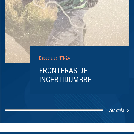
Especiales NTN24
FRONTERAS DE
INCERTIDUMBRE
Ver más
Item
1
of
8