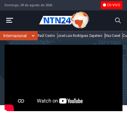
EN VIVO
Domingo, 09 de agosto de 2026
Raúl Castro
José Luis Rodríguez Zapatero
Díaz-Canel
Cu