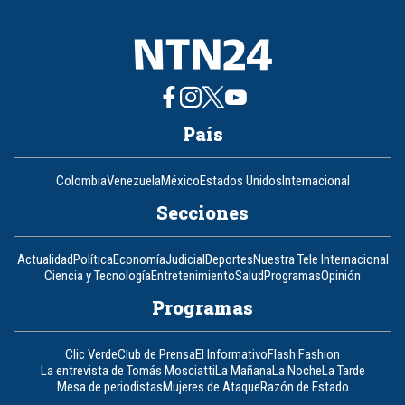
País
Colombia
Venezuela
México
Estados Unidos
Internacional
Secciones
Actualidad
Política
Economía
Judicial
Deportes
Nuestra Tele Internacional
Ciencia y Tecnología
Entretenimiento
Salud
Programas
Opinión
Programas
Clic Verde
Club de Prensa
El Informativo
Flash Fashion
La entrevista de Tomás Mosciatti
La Mañana
La Noche
La Tarde
Mesa de periodistas
Mujeres de Ataque
Razón de Estado