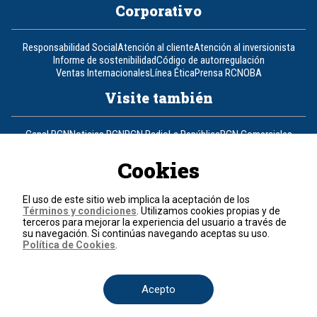
Corporativo
Responsabilidad Social
Atención al cliente
Atención al inversionista
Informe de sostenibilidad
Código de autorregulación
Ventas Internacionales
Línea Ética
Prensa RCN
OBA
Visite también
Canal RCN
Noticias RCN
RCN Radio
La República
RCN Comerciales
Nuestra Tele Internacional
Novelas
Fides
TDT
Un producto de RCN Televisión
RCN Total
Cookies
Contáctenos
El uso de este sitio web implica la aceptación de los
Términos y condiciones
. Utilizamos cookies propias y de
Teléfono
+57 (601) 426 92 92
terceros para mejorar la experiencia del usuario a través de
su navegación. Si continúas navegando aceptas su uso.
Política de Cookies
.
Política de datos personales
Política de cookies
Términos y condiciones
Acepto
© 2026, RCN Medios.