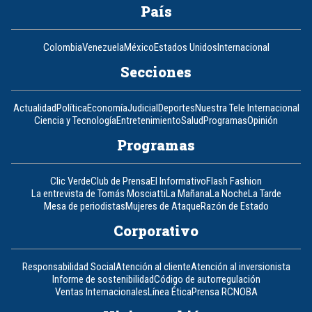
País
Colombia
Venezuela
México
Estados Unidos
Internacional
Secciones
Actualidad
Política
Economía
Judicial
Deportes
Nuestra Tele Internacional
Ciencia y Tecnología
Entretenimiento
Salud
Programas
Opinión
Programas
Clic Verde
Club de Prensa
El Informativo
Flash Fashion
La entrevista de Tomás Mosciatti
La Mañana
La Noche
La Tarde
Mesa de periodistas
Mujeres de Ataque
Razón de Estado
Corporativo
Responsabilidad Social
Atención al cliente
Atención al inversionista
Informe de sostenibilidad
Código de autorregulación
Ventas Internacionales
Línea Ética
Prensa RCN
OBA