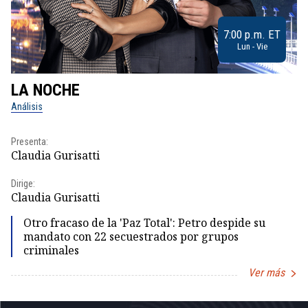
7:00 p.m. ET
Lun - Vie
LA NOCHE
L
Análisis
No
Presenta:
Pr
Claudia Gurisatti
Id
Dirige:
Dir
Claudia Gurisatti
Id
Otro fracaso de la 'Paz Total': Petro despide su
mandato con 22 secuestrados por grupos
criminales
Ver más
Item
1