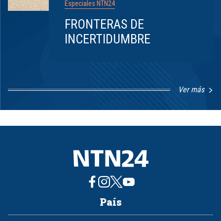
Especiales NTN24
FRONTERAS DE
INCERTIDUMBRE
Ver más
Item
1
of
8
País