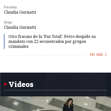
Presenta:
Pr
Claudia Gurisatti
Id
Dirige:
Dir
Claudia Gurisatti
Id
Otro fracaso de la 'Paz Total': Petro despide su
mandato con 22 secuestrados por grupos
criminales
Ver más
Item
1
of
5
Videos