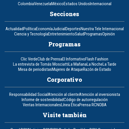
Colombia
Venezuela
México
Estados Unidos
Internacional
Secciones
Actualidad
Política
Economía
Judicial
Deportes
Nuestra Tele Internacional
Ciencia y Tecnología
Entretenimiento
Salud
Programas
Opinión
Programas
Clic Verde
Club de Prensa
El Informativo
Flash Fashion
La entrevista de Tomás Mosciatti
La Mañana
La Noche
La Tarde
Mesa de periodistas
Mujeres de Ataque
Razón de Estado
Corporativo
Responsabilidad Social
Atención al cliente
Atención al inversionista
Informe de sostenibilidad
Código de autorregulación
Ventas Internacionales
Línea Ética
Prensa RCN
OBA
Visite también