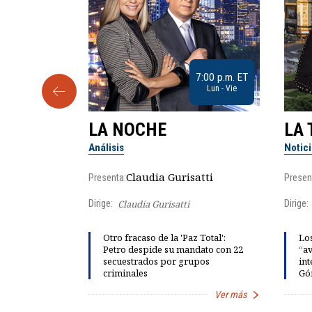
9:30 a.m. ET
7:00 p.m. ET
Sab
Lun - Vie
LA NOCHE
LA 
Análisis
Notic
lgo
Claudia Gurisatti
Presenta:
Presen
Dirige:
Claudia Gurisatti
Dirige:
ño acelera
Otro fracaso de la 'Paz Total':
Los
 llevar al
Petro despide su mandato con 22
“av
rds de calor,
secuestrados por grupos
int
criminales
Gó
Ver más
Ver más
Item