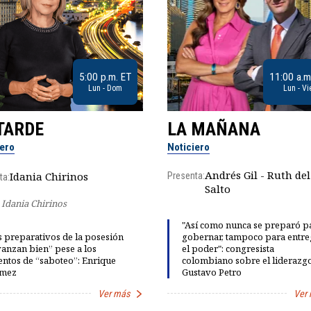
5:00 p.m. ET
11:00 a.m
Lun - Dom
Lun - Vi
TARDE
LA MAÑANA
iero
Noticiero
Andrés Gil - Ruth del
Idania Chirinos
Presenta:
ta:
Salto
Idania Chirinos
"Así como nunca se preparó p
 preparativos de la posesión
gobernar, tampoco para entre
anzan bien” pese a los
el poder": congresista
entos de “saboteo”: Enrique
colombiano sobre el liderazg
mez
Gustavo Petro
Ver más
Ver