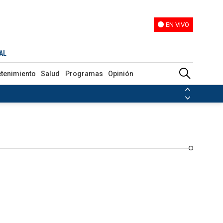
EN VIVO
EN VIVO
Programas
Opinión
AL
etenimiento
Salud
Programas
Opinión
ias de las FARC
ezuela
Nicolás Maduro
Disidencias de las FARC
 en Venezuela
Nicolás Maduro