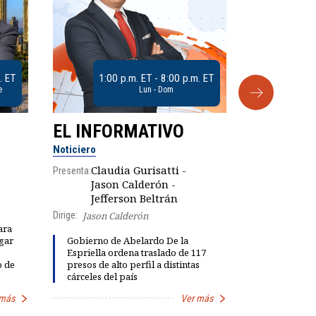
. ET
1:00 p.m. ET - 8:00 p.m. ET
e
Lun - Dom
EL INFORMATIVO
CLUB D
Noticiero
Análisis
Claudia Gurisatti -
Presenta:
Jason Calderón -
Robe
Presenta:
Jefferson Beltrán
Dirige:
Jason Calderón
ara
gar
Gobierno de Abelardo De la
Dinorah Fig
Espriella ordena traslado de 117
instalación
o de
presos de alto perfil a distintas
diálogo par
cárceles del país
democracia
 más
Ver más