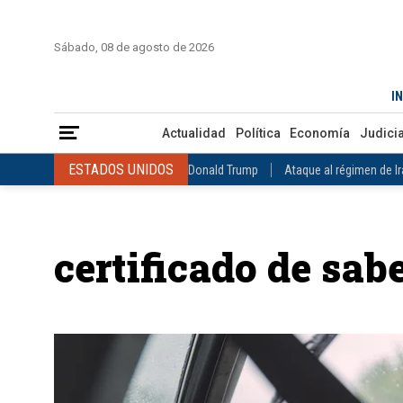
INICIO
COLOMBIA
VENEZUELA
MÉXICO
EST
Sábado, 08 de agosto de 2026
Actualidad
Política
Economía
Judicial
Deportes
Nuest
IN
ESTADOS UNIDOS
Donald Trump
Ataque al régimen de Irán
Actualidad
Política
Economía
Judicia
INTERNACIONAL
Raúl Castro
José Luis Rodríguez Zapatero
ESTADOS UNIDOS
Donald Trump
Ataque al régimen de I
COLOMBIA
Elecciones Presidenciales en Colombia
Gustavo Petr
INTERNACIONAL
Raúl Castro
José Luis Rodríguez Zapat
VENEZUELA
Juicio contra Maduro
Terremoto en Venezuela
COLOMBIA
Elecciones Presidenciales en Colombia
Gusta
MÉXICO
Claudia Sheinbaum
Mundial 2026
Narcotráfico
C
certificado de sab
VENEZUELA
Juicio contra Maduro
Terremoto en Venezue
MÉXICO
Claudia Sheinbaum
Mundial 2026
Narcotráfi