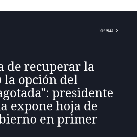
Ver más
a de recuperar la
) la opción del
agotada": presidente
la expone hoja de
obierno en primer