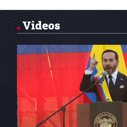
1
of
7
Videos