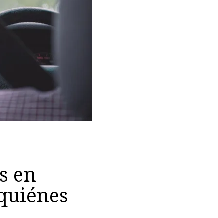
s en
quiénes