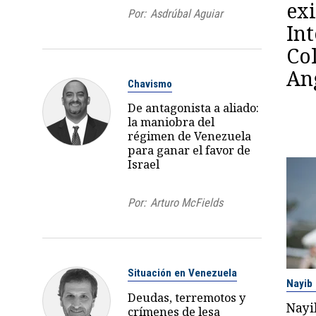
exi
Por:
Asdrúbal Aguiar
In
Co
An
Chavismo
De antagonista a aliado:
la maniobra del
régimen de Venezuela
para ganar el favor de
Israel
Por:
Arturo McFields
Situación en Venezuela
Nayib
Deudas, terremotos y
Nayi
crímenes de lesa