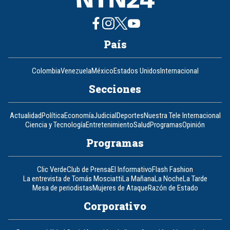
País
Colombia
Venezuela
México
Estados Unidos
Internacional
Secciones
Actualidad
Política
Economía
Judicial
Deportes
Nuestra Tele Internacional
Ciencia y Tecnología
Entretenimiento
Salud
Programas
Opinión
Programas
Clic Verde
Club de Prensa
El Informativo
Flash Fashion
La entrevista de Tomás Mosciatti
La Mañana
La Noche
La Tarde
Mesa de periodistas
Mujeres de Ataque
Razón de Estado
Corporativo