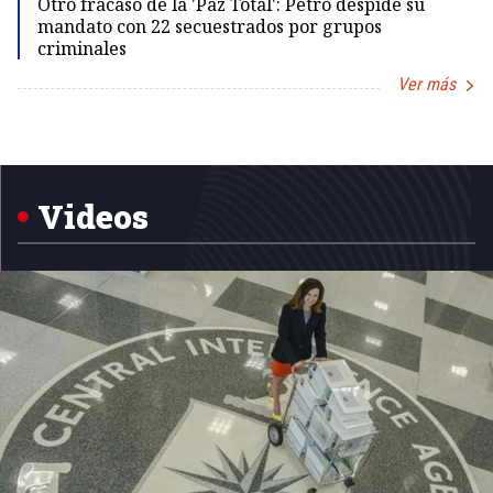
Otro fracaso de la 'Paz Total': Petro despide su
mandato con 22 secuestrados por grupos
criminales
Ver más
Item
1
of
5
Videos