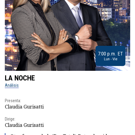
7:00 p.m. ET
Lun - Vie
LA NOCHE
L
Análisis
No
Presenta:
Pr
Claudia Gurisatti
Id
Dirige:
Dir
Claudia Gurisatti
Id