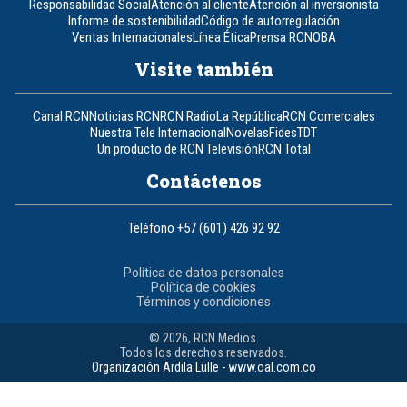
Responsabilidad Social
Atención al cliente
Atención al inversionista
Informe de sostenibilidad
Código de autorregulación
Ventas Internacionales
Línea Ética
Prensa RCN
OBA
Visite también
Canal RCN
Noticias RCN
RCN Radio
La República
RCN Comerciales
Nuestra Tele Internacional
Novelas
Fides
TDT
Un producto de RCN Televisión
RCN Total
Contáctenos
Teléfono
+57 (601) 426 92 92
Política de datos personales
Política de cookies
Términos y condiciones
© 2026, RCN Medios.
Todos los derechos reservados.
Organización Ardila Lülle - www.oal.com.co