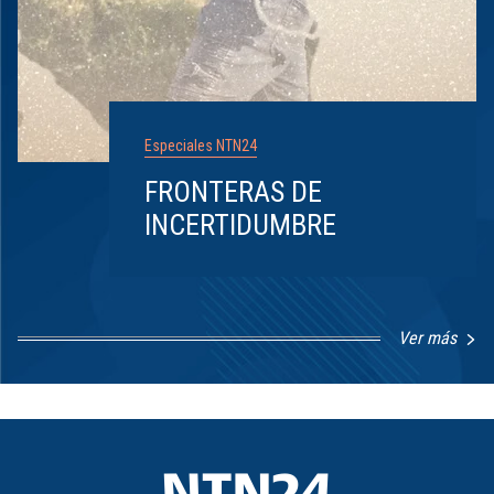
Especiales NTN24
FRONTERAS DE
INCERTIDUMBRE
Ver más
Item
1
of
8