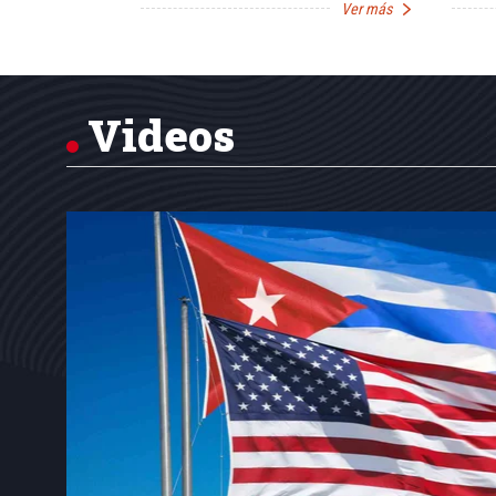
Ver más
Ver más
Item
1
of
7
Videos