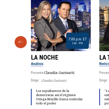
9:30 a.m. ET
7:00 p.m. ET
Sab
Lun - Vie
LA NOCHE
LA 
Análisis
Notic
lgo
Claudia Gurisatti
Presenta:
Presen
Dirige:
Claudia Gurisatti
Dirige:
ño acelera
Los sepultureros de la
“Lu
 llevar al
democracia: así el régimen
ent
rds de calor,
Ortega-Murillo busca controlar
ent
todo el poder
pol