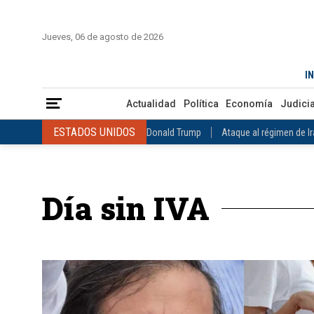
INICIO
COLOMBIA
VENEZUELA
MÉXICO
EST
Jueves, 06 de agosto de 2026
Actualidad
Política
Economía
Judicial
Deportes
Nuest
IN
ESTADOS UNIDOS
Donald Trump
Ataque al régimen de Irán
Actualidad
Política
Economía
Judicia
INTERNACIONAL
Raúl Castro
José Luis Rodríguez Zapatero
ESTADOS UNIDOS
Donald Trump
Ataque al régimen de I
COLOMBIA
Elecciones Presidenciales en Colombia
Gustavo Petr
INTERNACIONAL
Raúl Castro
José Luis Rodríguez Zapat
VENEZUELA
Juicio contra Maduro
Terremoto en Venezuela
COLOMBIA
Elecciones Presidenciales en Colombia
Gusta
MÉXICO
Claudia Sheinbaum
Mundial 2026
Narcotráfico
C
Día sin IVA
VENEZUELA
Juicio contra Maduro
Terremoto en Venezue
MÉXICO
Claudia Sheinbaum
Mundial 2026
Narcotráfi