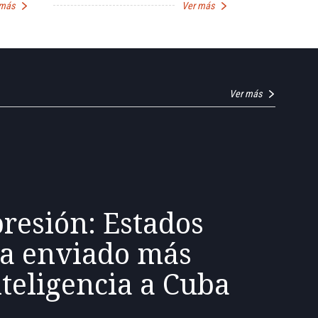
 más
Ver más
Ver más
resión: Estados
ía enviado más
nteligencia a Cuba