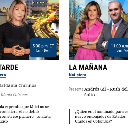
5:00 p.m. ET
11:00 a.m
Lun - Dom
Lun - Vi
TARDE
LA MAÑANA
iero
Noticiero
Idania Chirinos
ta:
Andrés Gil - Ruth del
Presenta:
Salto
Idania Chirinos
la esperaba que Milei no se
rometiera; él no debió
¿Quién es el nominado para se
rometerse primero”: analista
nuevo embajador de Estados
ítico
Unidos en Colombia?