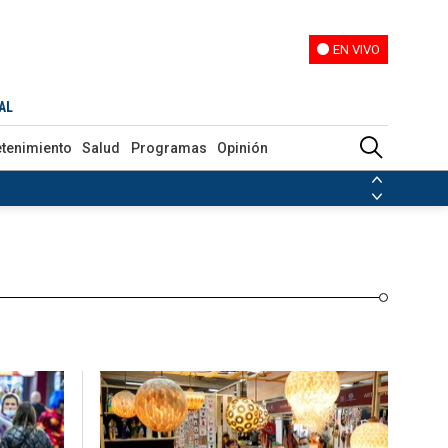
EN VIVO
EN VIVO
Programas
Opinión
AL
etenimiento
Salud
Programas
Opinión
ias de las FARC
ezuela
Nicolás Maduro
Disidencias de las FARC
 en Venezuela
Nicolás Maduro