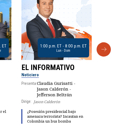
. ET
1:00 p.m. ET - 8:00 p.m. ET
e
Lun - Dom
EL INFORMATIVO
CLUB D
Noticiero
Análisis
Claudia Gurisatti -
Presenta:
Jason Calderón -
Robe
Presenta:
Jefferson Beltrán
Dirige:
Jason Calderón
Explosivas 
r el
¿Posesión presidencial bajo
María Fern
amenaza terrorista? Incautan en
"fiestas de 
Colombia un bus bomba
Petro