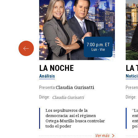
9:30 a.m. ET
7:00 p.m. ET
Sab
Lun - Vie
LA NOCHE
LA 
Análisis
Notic
lgo
Claudia Gurisatti
Presenta:
Presen
Dirige:
Claudia Gurisatti
Dirige:
ño acelera
Los sepultureros de la
“Lu
 llevar al
democracia: así el régimen
ent
rds de calor,
Ortega-Murillo busca controlar
ent
todo el poder
pol
Ver más
Ver más