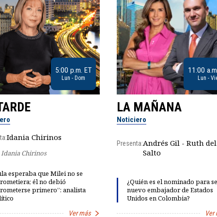
5:00 p.m. ET
11:00 a.m
Lun - Dom
Lun - Vi
TARDE
LA MAÑANA
iero
Noticiero
Idania Chirinos
ta:
Andrés Gil - Ruth del
Presenta:
Salto
Idania Chirinos
la esperaba que Milei no se
rometiera; él no debió
¿Quién es el nominado para se
rometerse primero”: analista
nuevo embajador de Estados
ítico
Unidos en Colombia?
Ver más
Ver