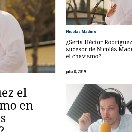
Nicolás Maduro
¿Sería Héctor Rodríguez
sucesor de Nicolás Mad
el chavismo?
julio 8, 2019
ez el
smo en
es
?