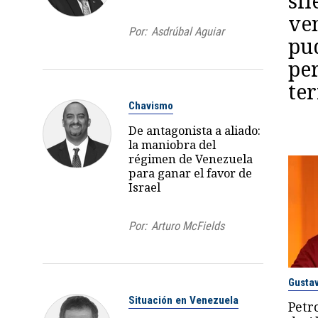
sil
ve
Por:
Asdrúbal Aguiar
pu
per
te
Chavismo
De antagonista a aliado:
la maniobra del
régimen de Venezuela
para ganar el favor de
Israel
Por:
Arturo McFields
Gusta
Situación en Venezuela
Petr