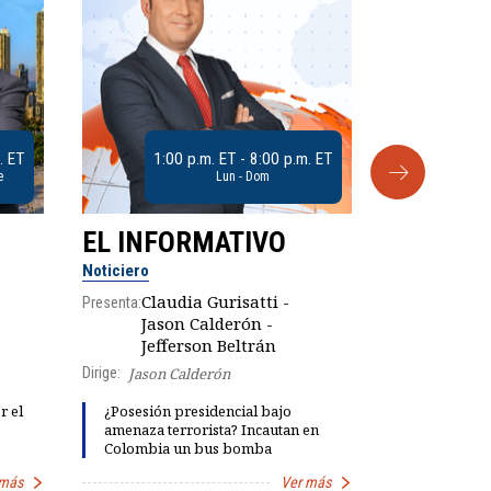
. ET
1:00 p.m. ET - 8:00 p.m. ET
e
Lun - Dom
EL INFORMATIVO
CLUB D
Noticiero
Análisis
Claudia Gurisatti -
Presenta:
Jason Calderón -
Robe
Presenta:
Jefferson Beltrán
Dirige:
Jason Calderón
Explosivas 
r el
¿Posesión presidencial bajo
María Fern
amenaza terrorista? Incautan en
"fiestas de 
Colombia un bus bomba
Petro
 más
Ver más