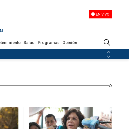
EN VIVO
EN VIVO
Programas
Opinión
AL
etenimiento
Salud
Programas
Opinión
ias de las FARC
ezuela
Nicolás Maduro
Disidencias de las FARC
 en Venezuela
Nicolás Maduro