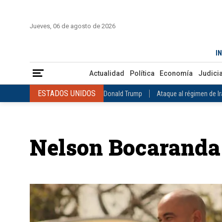
INICIO
COLOMBIA
VENEZUELA
MÉXICO
EST
Jueves, 06 de agosto de 2026
Actualidad
Política
Economía
Judicial
Deportes
Nuest
IN
ESTADOS UNIDOS
Donald Trump
Ataque al régimen de Irán
Actualidad
Política
Economía
Judicia
INTERNACIONAL
Raúl Castro
José Luis Rodríguez Zapatero
ESTADOS UNIDOS
Donald Trump
Ataque al régimen de I
COLOMBIA
Elecciones Presidenciales en Colombia
Gustavo Petr
INTERNACIONAL
Raúl Castro
José Luis Rodríguez Zapat
VENEZUELA
Juicio contra Maduro
Terremoto en Venezuela
COLOMBIA
Elecciones Presidenciales en Colombia
Gusta
MÉXICO
Claudia Sheinbaum
Mundial 2026
Narcotráfico
C
Nelson Bocaranda
VENEZUELA
Juicio contra Maduro
Terremoto en Venezue
MÉXICO
Claudia Sheinbaum
Mundial 2026
Narcotráfi