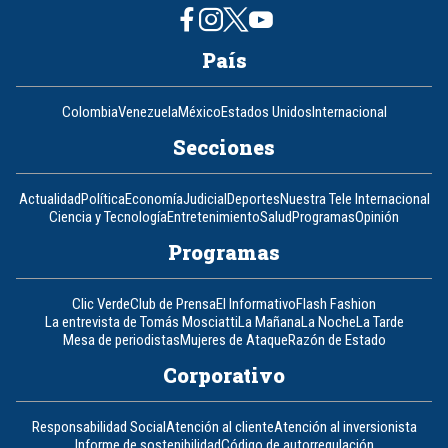
País
Colombia
Venezuela
México
Estados Unidos
Internacional
Secciones
Actualidad
Política
Economía
Judicial
Deportes
Nuestra Tele Internacional
Ciencia y Tecnología
Entretenimiento
Salud
Programas
Opinión
Programas
Clic Verde
Club de Prensa
El Informativo
Flash Fashion
La entrevista de Tomás Mosciatti
La Mañana
La Noche
La Tarde
Mesa de periodistas
Mujeres de Ataque
Razón de Estado
Corporativo
Responsabilidad Social
Atención al cliente
Atención al inversionista
Informe de sostenibilidad
Código de autorregulación