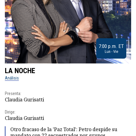
7:00 p.m. ET
Lun - Vie
LA NOCHE
L
Análisis
No
Presenta:
Pr
Claudia Gurisatti
Id
Dirige:
Dir
Claudia Gurisatti
Id
Otro fracaso de la 'Paz Total': Petro despide su
mandato con 22 secuestrados por grupos