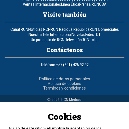
Ventas Internacionales
Línea Ética
Prensa RCN
OBA
Visite también
Canal RCN
Noticias RCN
RCN Radio
La República
RCN Comerciales
Nuestra Tele Internacional
Novelas
Fides
TDT
Un producto de RCN Televisión
RCN Total
Contáctenos
Teléfono
+57 (601) 426 92 92
Política de datos personales
Política de cookies
Términos y condiciones
© 2026, RCN Medios.
Todos los derechos reservados.
Organización Ardila Lülle - www.oal.com.co
Cookies
El uso de este sitio web implica la aceptación de los