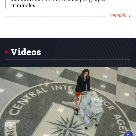
criminales
Ver más
Item
1
of
5
Videos