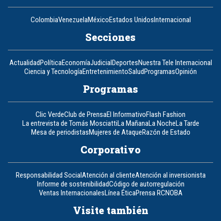
Colombia
Venezuela
México
Estados Unidos
Internacional
Secciones
Actualidad
Política
Economía
Judicial
Deportes
Nuestra Tele Internacional
Ciencia y Tecnología
Entretenimiento
Salud
Programas
Opinión
Programas
Clic Verde
Club de Prensa
El Informativo
Flash Fashion
La entrevista de Tomás Mosciatti
La Mañana
La Noche
La Tarde
Mesa de periodistas
Mujeres de Ataque
Razón de Estado
Corporativo
Responsabilidad Social
Atención al cliente
Atención al inversionista
Informe de sostenibilidad
Código de autorregulación
Ventas Internacionales
Línea Ética
Prensa RCN
OBA
Visite también