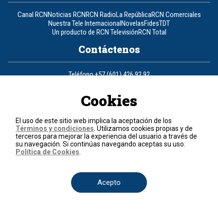
Canal RCN
Noticias RCN
RCN Radio
La República
RCN Comerciales
Nuestra Tele Internacional
Novelas
Fides
TDT
Un producto de RCN Televisión
RCN Total
Contáctenos
Teléfono
+57 (601) 426 92 92
Cookies
Política de datos personales
Política de cookies
Términos y condiciones
El uso de este sitio web implica la aceptación de los
Términos y condiciones
. Utilizamos cookies propias y de
© 2026, RCN Medios.
terceros para mejorar la experiencia del usuario a través de
Todos los derechos reservados.
su navegación. Si continúas navegando aceptas su uso.
Organización Ardila Lülle - www.oal.com.co
Política de Cookies
.
Acepto