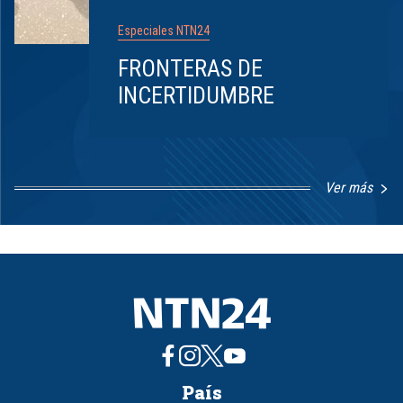
Especiales NTN24
FRONTERAS DE
INCERTIDUMBRE
Ver más
Item
1
of
8
País