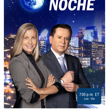
7:00 p.m. ET
Lun - Vie