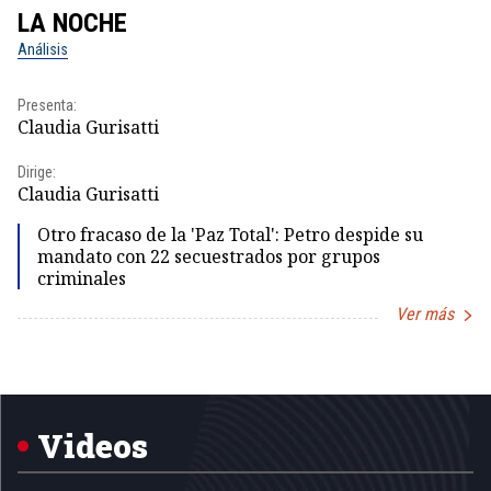
LA NOCHE
L
Análisis
No
Presenta:
Pr
Claudia Gurisatti
Id
Dirige:
Dir
Claudia Gurisatti
Id
Otro fracaso de la 'Paz Total': Petro despide su
mandato con 22 secuestrados por grupos
criminales
Ver más
Item
1
of
5
Videos