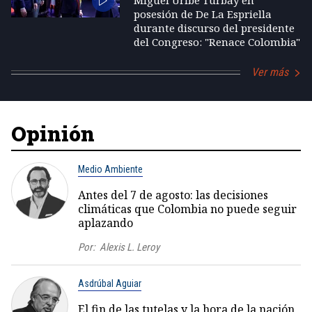
Miguel Uribe Turbay en
posesión de De La Espriella
durante discurso del presidente
del Congreso: "Renace Colombia"
Ver más
Opinión
Medio Ambiente
Antes del 7 de agosto: las decisiones
climáticas que Colombia no puede seguir
aplazando
Por:
Alexis L. Leroy
Asdrúbal Aguiar
El fin de las tutelas y la hora de la nación