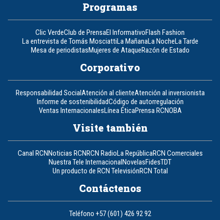
Programas
Clic Verde
Club de Prensa
El Informativo
Flash Fashion
La entrevista de Tomás Mosciatti
La Mañana
La Noche
La Tarde
Mesa de periodistas
Mujeres de Ataque
Razón de Estado
Corporativo
Responsabilidad Social
Atención al cliente
Atención al inversionista
Informe de sostenibilidad
Código de autorregulación
Ventas Internacionales
Línea Ética
Prensa RCN
OBA
Visite también
Canal RCN
Noticias RCN
RCN Radio
La República
RCN Comerciales
Nuestra Tele Internacional
Novelas
Fides
TDT
Un producto de RCN Televisión
RCN Total
Contáctenos
Teléfono
+57 (601) 426 92 92