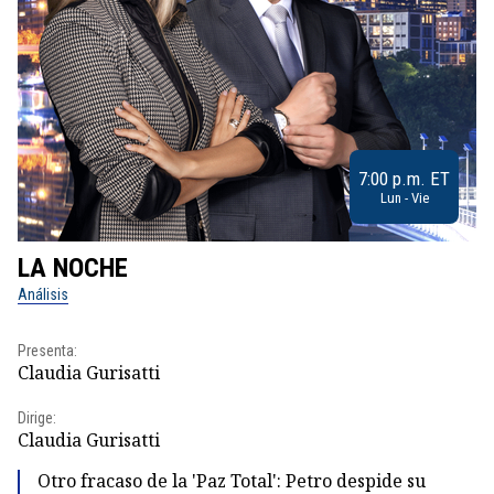
7:00 p.m. ET
Lun - Vie
LA NOCHE
L
Análisis
No
Presenta:
Pr
Claudia Gurisatti
Id
Dirige:
Dir
Claudia Gurisatti
Id
Otro fracaso de la 'Paz Total': Petro despide su