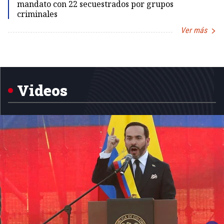
mandato con 22 secuestrados por grupos
criminales
Ver más
Item
1
of
5
Videos