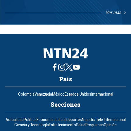
Ver más
Item
1
of
8
País
Colombia
Venezuela
México
Estados Unidos
Internacional
Secciones
Actualidad
Política
Economía
Judicial
Deportes
Nuestra Tele Internacional
Ciencia y Tecnología
Entretenimiento
Salud
Programas
Opinión