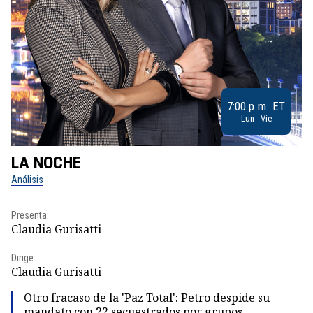
7:00 p.m. ET
Lun - Vie
LA NOCHE
L
Análisis
No
Presenta:
Pr
Claudia Gurisatti
Id
Dirige:
Dir
Claudia Gurisatti
Id
Otro fracaso de la 'Paz Total': Petro despide su
mandato con 22 secuestrados por grupos