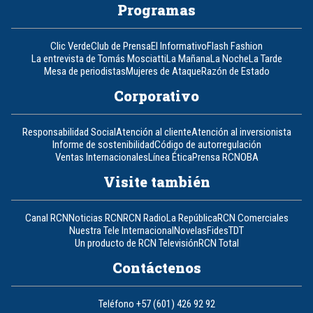
Programas
Clic Verde
Club de Prensa
El Informativo
Flash Fashion
La entrevista de Tomás Mosciatti
La Mañana
La Noche
La Tarde
Mesa de periodistas
Mujeres de Ataque
Razón de Estado
Corporativo
Responsabilidad Social
Atención al cliente
Atención al inversionista
Informe de sostenibilidad
Código de autorregulación
Ventas Internacionales
Línea Ética
Prensa RCN
OBA
Visite también
Canal RCN
Noticias RCN
RCN Radio
La República
RCN Comerciales
Nuestra Tele Internacional
Novelas
Fides
TDT
Un producto de RCN Televisión
RCN Total
Contáctenos
Teléfono
+57 (601) 426 92 92