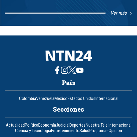
Ver más
Item
1
of
8
País
Colombia
Venezuela
México
Estados Unidos
Internacional
Secciones
Actualidad
Política
Economía
Judicial
Deportes
Nuestra Tele Internacional
Ciencia y Tecnología
Entretenimiento
Salud
Programas
Opinión