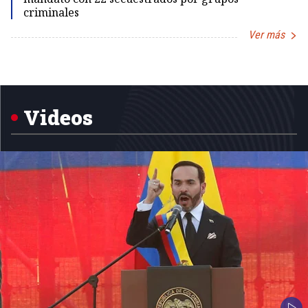
criminales
Ver más
Item
1
of
5
Videos