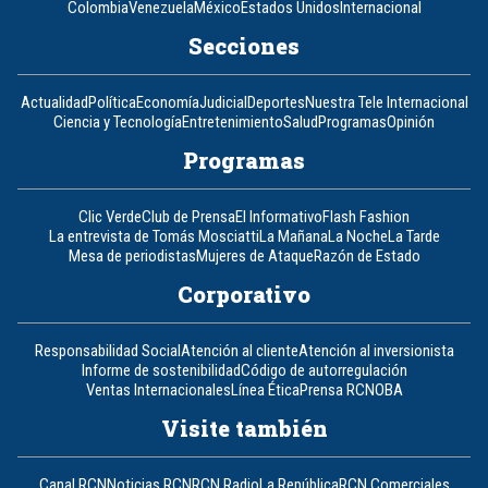
Colombia
Venezuela
México
Estados Unidos
Internacional
Secciones
Actualidad
Política
Economía
Judicial
Deportes
Nuestra Tele Internacional
Ciencia y Tecnología
Entretenimiento
Salud
Programas
Opinión
Programas
Clic Verde
Club de Prensa
El Informativo
Flash Fashion
La entrevista de Tomás Mosciatti
La Mañana
La Noche
La Tarde
Mesa de periodistas
Mujeres de Ataque
Razón de Estado
Corporativo
Responsabilidad Social
Atención al cliente
Atención al inversionista
Informe de sostenibilidad
Código de autorregulación
Ventas Internacionales
Línea Ética
Prensa RCN
OBA
Visite también
Canal RCN
Noticias RCN
RCN Radio
La República
RCN Comerciales