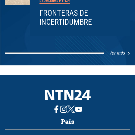
Especiales NTN24
FRONTERAS DE
INCERTIDUMBRE
Ver más
Item
1
of
8
País