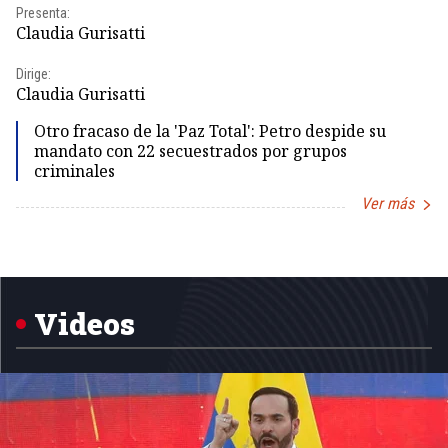
Presenta:
Pr
Claudia Gurisatti
Id
Dirige:
Dir
Claudia Gurisatti
Id
Otro fracaso de la 'Paz Total': Petro despide su
mandato con 22 secuestrados por grupos
criminales
Ver más
Item
1
of
5
Videos