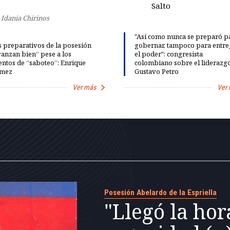
Salto
Idania Chirinos
"Así como nunca se preparó p
 preparativos de la posesión
gobernar, tampoco para entre
anzan bien” pese a los
el poder": congresista
entos de “saboteo”: Enrique
colombiano sobre el liderazg
mez
Gustavo Petro
Ver más
Ver
Posesión Abelardo de la Espriella
"Llegó la hor