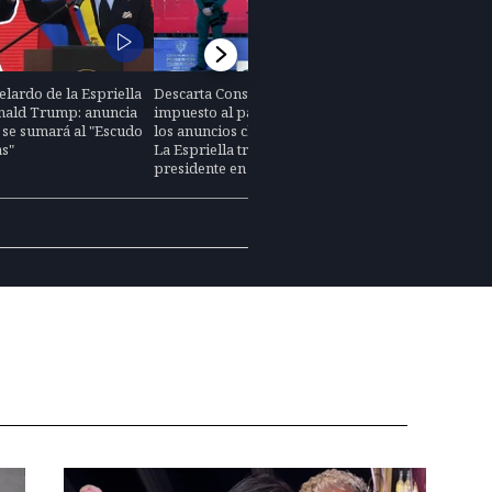
"Llegó la hor
lardo de la Espriella
Descarta Constituyente y elimina
seguridad (...
onald Trump: anuncia
impuesto al patrimonio: estos son
está agotada"
se sumará al "Escudo
los anuncios claves de Abelardo De
Espriella exp
as"
La Espriella tras juramentarse
gobierno en 
presidente en Colombia