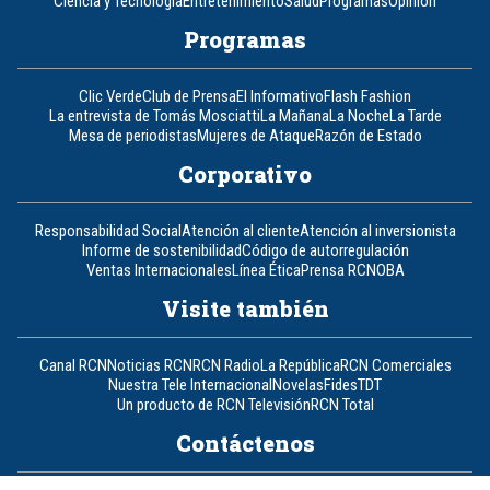
Ciencia y Tecnología
Entretenimiento
Salud
Programas
Opinión
Programas
Clic Verde
Club de Prensa
El Informativo
Flash Fashion
La entrevista de Tomás Mosciatti
La Mañana
La Noche
La Tarde
Mesa de periodistas
Mujeres de Ataque
Razón de Estado
Corporativo
Responsabilidad Social
Atención al cliente
Atención al inversionista
Informe de sostenibilidad
Código de autorregulación
Ventas Internacionales
Línea Ética
Prensa RCN
OBA
Visite también
Canal RCN
Noticias RCN
RCN Radio
La República
RCN Comerciales
Nuestra Tele Internacional
Novelas
Fides
TDT
Un producto de RCN Televisión
RCN Total
Contáctenos