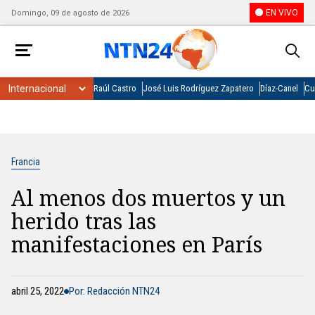
EN VIVO
Domingo, 09 de agosto de 2026
Raúl Castro
José Luis Rodríguez Zapatero
Díaz-Canel
Cu
Francia
Al menos dos muertos y un
herido tras las
manifestaciones en París
abril 25, 2022
Por: Redacción NTN24