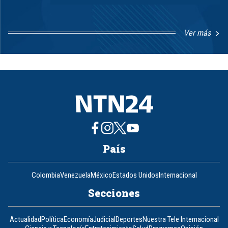
Ver más
Item
1
of
8
País
Colombia
Venezuela
México
Estados Unidos
Internacional
Secciones
Actualidad
Política
Economía
Judicial
Deportes
Nuestra Tele Internacional