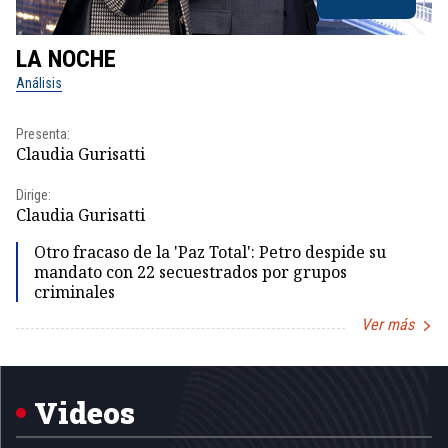
LA NOCHE
L
Análisis
No
Presenta:
Pr
Claudia Gurisatti
Id
Dirige:
Dir
Claudia Gurisatti
Id
Otro fracaso de la 'Paz Total': Petro despide su
mandato con 22 secuestrados por grupos
criminales
Ver más
Item
1
of
5
Videos