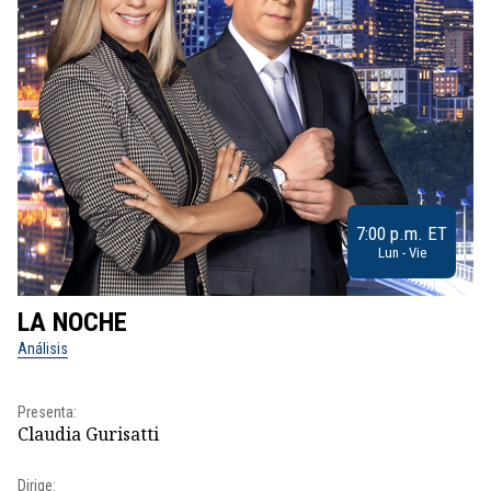
7:00 p.m. ET
Lun - Vie
LA NOCHE
L
Análisis
No
Presenta:
Pr
Claudia Gurisatti
Id
Dirige: