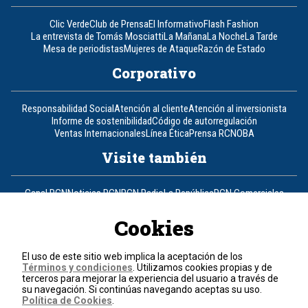
Clic Verde
Club de Prensa
El Informativo
Flash Fashion
La entrevista de Tomás Mosciatti
La Mañana
La Noche
La Tarde
Mesa de periodistas
Mujeres de Ataque
Razón de Estado
Corporativo
Responsabilidad Social
Atención al cliente
Atención al inversionista
Informe de sostenibilidad
Código de autorregulación
Ventas Internacionales
Línea Ética
Prensa RCN
OBA
Visite también
Canal RCN
Noticias RCN
RCN Radio
La República
RCN Comerciales
Nuestra Tele Internacional
Novelas
Fides
TDT
Un producto de RCN Televisión
RCN Total
Cookies
Contáctenos
El uso de este sitio web implica la aceptación de los
Términos y condiciones
. Utilizamos cookies propias y de
Teléfono
+57 (601) 426 92 92
terceros para mejorar la experiencia del usuario a través de
su navegación. Si continúas navegando aceptas su uso.
Política de Cookies
.