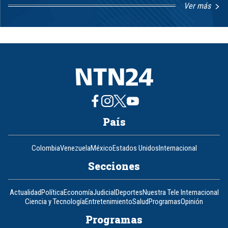
Ver más
Item
1
of
8
País
Colombia
Venezuela
México
Estados Unidos
Internacional
Secciones
Actualidad
Política
Economía
Judicial
Deportes
Nuestra Tele Internacional
Ciencia y Tecnología
Entretenimiento
Salud
Programas
Opinión
Programas