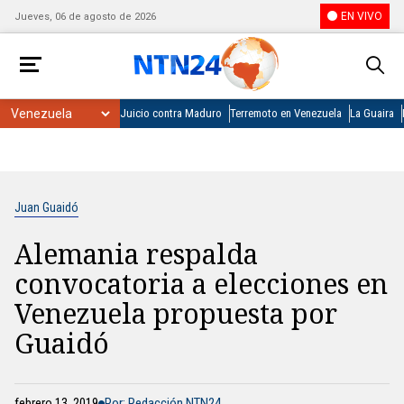
EN VIVO
Jueves, 06 de agosto de 2026
Juicio contra Maduro
Terremoto en Venezuela
La Guaira
Juan Guaidó
Alemania respalda
convocatoria a elecciones en
Venezuela propuesta por
Guaidó
febrero 13, 2019
Por: Redacción NTN24