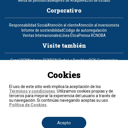
Mesa de periodistas
Mujeres de Ataque
Razón de Estado
Corporativo
Responsabilidad Social
Atención al cliente
Atención al inversionista
Informe de sostenibilidad
Código de autorregulación
Ventas Internacionales
Línea Ética
Prensa RCN
OBA
Visite también
Canal RCN
Noticias RCN
RCN Radio
La República
RCN Comerciales
Nuestra Tele Internacional
Novelas
Fides
TDT
Un producto de RCN Televisión
RCN Total
Cookies
Contáctenos
El uso de este sitio web implica la aceptación de los
Términos y condiciones
. Utilizamos cookies propias y de
Teléfono
+57 (601) 426 92 92
terceros para mejorar la experiencia del usuario a través de
su navegación. Si continúas navegando aceptas su uso.
Política de Cookies
.
Política de datos personales
Política de cookies
Términos y condiciones
Acepto