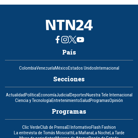
8
País
Colombia
Venezuela
México
Estados Unidos
Internacional
Secciones
Actualidad
Política
Economía
Judicial
Deportes
Nuestra Tele Internacional
Ciencia y Tecnología
Entretenimiento
Salud
Programas
Opinión
Programas
Clic Verde
Club de Prensa
El Informativo
Flash Fashion
La entrevista de Tomás Mosciatti
La Mañana
La Noche
La Tarde