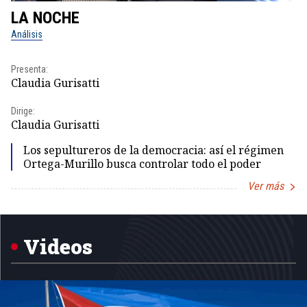
LA NOCHE
L
Análisis
No
Presenta:
Pr
Claudia Gurisatti
Id
Dirige:
Dir
Claudia Gurisatti
Id
Los sepultureros de la democracia: así el régimen
Ortega-Murillo busca controlar todo el poder
Ver más
Item
1
of
5
Videos