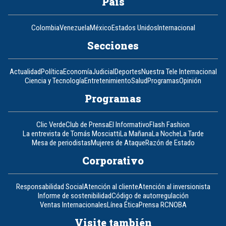
País
Colombia
Venezuela
México
Estados Unidos
Internacional
Secciones
Actualidad
Política
Economía
Judicial
Deportes
Nuestra Tele Internacional
Ciencia y Tecnología
Entretenimiento
Salud
Programas
Opinión
Programas
Clic Verde
Club de Prensa
El Informativo
Flash Fashion
La entrevista de Tomás Mosciatti
La Mañana
La Noche
La Tarde
Mesa de periodistas
Mujeres de Ataque
Razón de Estado
Corporativo
Responsabilidad Social
Atención al cliente
Atención al inversionista
Informe de sostenibilidad
Código de autorregulación
Ventas Internacionales
Línea Ética
Prensa RCN
OBA
Visite también