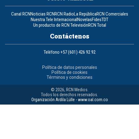
Canal RCN
Noticias RCN
RCN Radio
La República
RCN Comerciales
Nuestra Tele Internacional
Novelas
Fides
TDT
Un producto de RCN Televisión
RCN Total
Contáctenos
Teléfono
+57 (601) 426 92 92
Política de datos personales
Política de cookies
Términos y condiciones
© 2026, RCN Medios.
Todos los derechos reservados.
Organización Ardila Lülle - www.oal.com.co