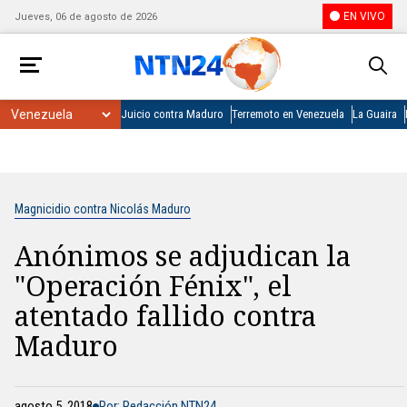
EN VIVO
Jueves, 06 de agosto de 2026
Juicio contra Maduro
Terremoto en Venezuela
La Guaira
Magnicidio contra Nicolás Maduro
Anónimos se adjudican la
"Operación Fénix", el
atentado fallido contra
Maduro
agosto 5, 2018
Por: Redacción NTN24