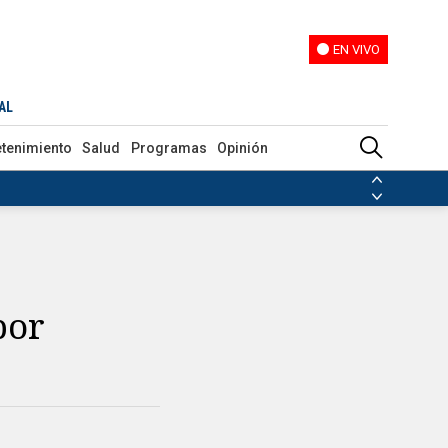
EN VIVO
EN VIVO
AL
etenimiento
Salud
Programas
Opinión
ias de las FARC
ezuela
Nicolás Maduro
Disidencias de las FARC
 en Venezuela
Nicolás Maduro
por