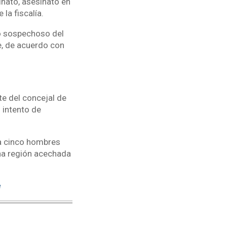
inato, asesinato en
 la fiscalía.
lo sospechoso del
e, de acuerdo con
te del concejal de
 intento de
 a cinco hombres
na región acechada
e