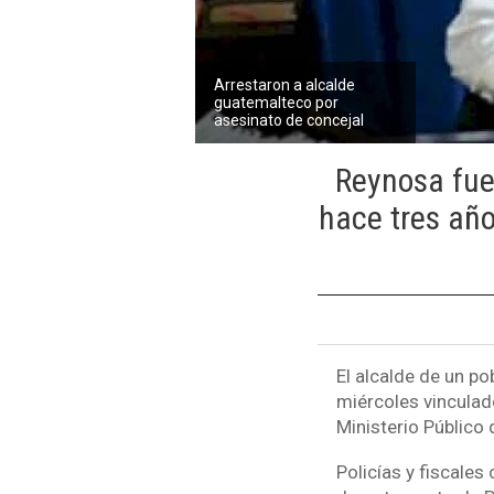
Arrestaron a alcalde
guatemalteco por
asesinato de concejal
Reynosa fue
hace tres añ
El alcalde de un p
miércoles vinculad
Ministerio Público 
Policías y fiscales