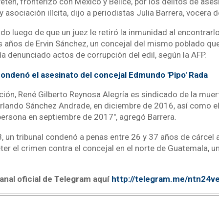
én, fronterizo con México y Belice, por los delitos de ases
 asociación ilícita, dijo a periodistas Julia Barrera, vocera de
do luego de que un juez le retiró la inmunidad al encontrar
s años de Ervin Sánchez, un concejal del mismo poblado qu
bía denunciado actos de corrupción del edil, según la AFP.
ondenó el asesinato del concejal Edmundo 'Pipo' Rada
ción, René Gilberto Reynosa Alegría es sindicado de la muer
Orlando Sánchez Andrade, en diciembre de 2016, así como el
persona en septiembre de 2017", agregó Barrera.
, un tribunal condenó a penas entre 26 y 37 años de cárcel
r el crimen contra el concejal en el norte de Guatemala, u
anal oficial de Telegram aquí
http://telegram.me/ntn24v