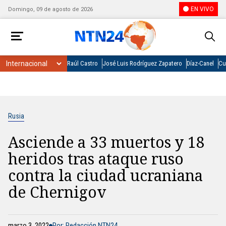
EN VIVO
Domingo, 09 de agosto de 2026
Raúl Castro
José Luis Rodríguez Zapatero
Díaz-Canel
Cu
Rusia
Asciende a 33 muertos y 18
heridos tras ataque ruso
contra la ciudad ucraniana
de Chernigov
marzo 3, 2022
Por: Redacción NTN24