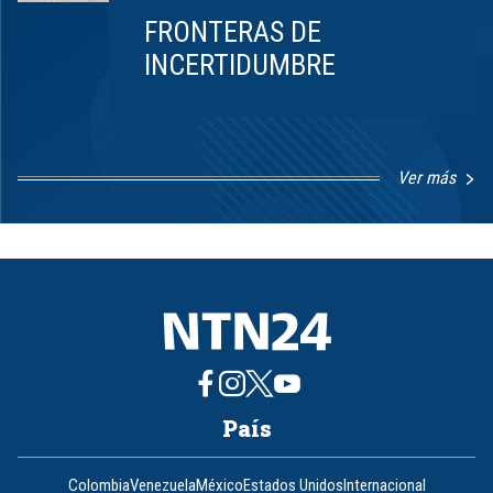
FRONTERAS DE
INCERTIDUMBRE
Ver más
Item
1
of
8
País
Colombia
Venezuela
México
Estados Unidos
Internacional