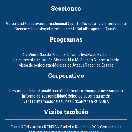
Secciones
Actualidad
Política
Economía
Judicial
Deportes
Nuestra Tele Internacional
Ciencia y Tecnología
Entretenimiento
Salud
Programas
Opinión
Programas
Clic Verde
Club de Prensa
El Informativo
Flash Fashion
La entrevista de Tomás Mosciatti
La Mañana
La Noche
La Tarde
Mesa de periodistas
Mujeres de Ataque
Razón de Estado
Corporativo
Responsabilidad Social
Atención al cliente
Atención al inversionista
Informe de sostenibilidad
Código de autorregulación
Ventas Internacionales
Línea Ética
Prensa RCN
OBA
Visite también
Canal RCN
Noticias RCN
RCN Radio
La República
RCN Comerciales