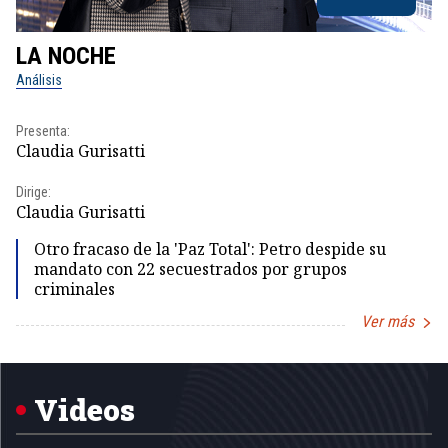
LA NOCHE
L
Análisis
No
Presenta:
Pr
Claudia Gurisatti
Id
Dirige:
Dir
Claudia Gurisatti
Id
Otro fracaso de la 'Paz Total': Petro despide su
mandato con 22 secuestrados por grupos
criminales
Ver más
Item
1
of
5
Videos