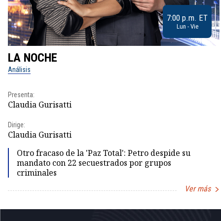
7:00 p.m. ET
Lun - Vie
LA NOCHE
Análisis
Presenta:
Claudia Gurisatti
Dirige:
Claudia Gurisatti
Otro fracaso de la 'Paz Total': Petro despide su
mandato con 22 secuestrados por grupos
criminales
Ver más
Item
1
of