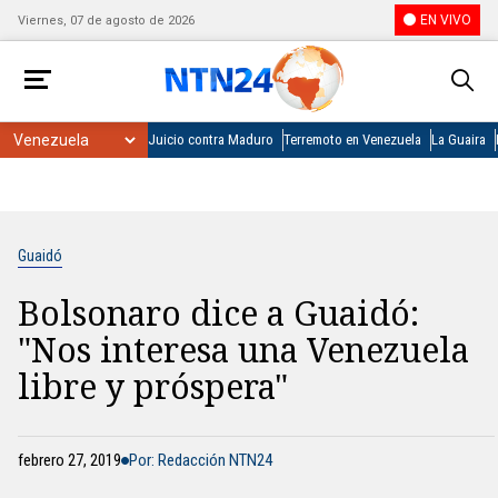
EN VIVO
Viernes, 07 de agosto de 2026
Juicio contra Maduro
Terremoto en Venezuela
La Guaira
Guaidó
Bolsonaro dice a Guaidó:
"Nos interesa una Venezuela
libre y próspera"
febrero 27, 2019
Por: Redacción NTN24