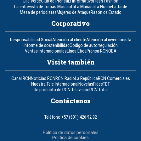
Clic Verde
Club de Prensa
El Informativo
Flash Fashion
La entrevista de Tomás Mosciatti
La Mañana
La Noche
La Tarde
Mesa de periodistas
Mujeres de Ataque
Razón de Estado
Corporativo
Responsabilidad Social
Atención al cliente
Atención al inversionista
Informe de sostenibilidad
Código de autorregulación
Ventas Internacionales
Línea Ética
Prensa RCN
OBA
Visite también
Canal RCN
Noticias RCN
RCN Radio
La República
RCN Comerciales
Nuestra Tele Internacional
Novelas
Fides
TDT
Un producto de RCN Televisión
RCN Total
Contáctenos
Teléfono
+57 (601) 426 92 92
Política de datos personales
Política de cookies