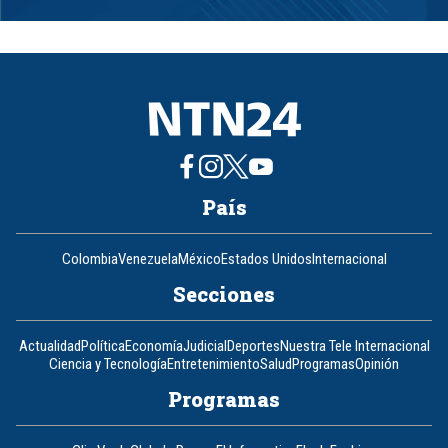
1
of
8
País
Colombia
Venezuela
México
Estados Unidos
Internacional
Secciones
Actualidad
Política
Economía
Judicial
Deportes
Nuestra Tele Internacional
Ciencia y Tecnología
Entretenimiento
Salud
Programas
Opinión
Programas