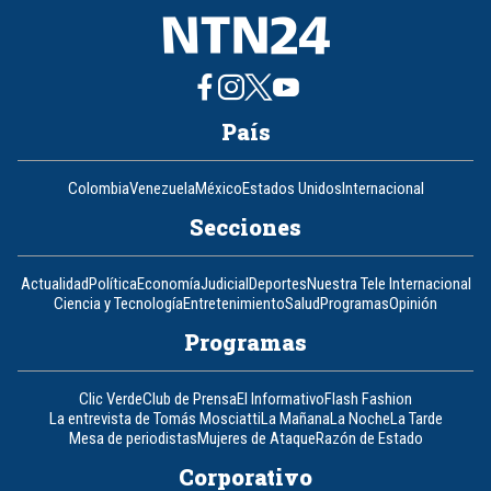
País
Colombia
Venezuela
México
Estados Unidos
Internacional
Secciones
Actualidad
Política
Economía
Judicial
Deportes
Nuestra Tele Internacional
Ciencia y Tecnología
Entretenimiento
Salud
Programas
Opinión
Programas
Clic Verde
Club de Prensa
El Informativo
Flash Fashion
La entrevista de Tomás Mosciatti
La Mañana
La Noche
La Tarde
Mesa de periodistas
Mujeres de Ataque
Razón de Estado
Corporativo