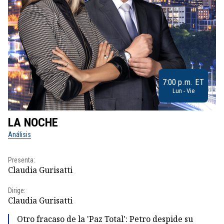
7:00 p.m. ET
Lun - Vie
LA NOCHE
L
Análisis
No
Presenta:
Pr
Claudia Gurisatti
Id
Dirige:
Dir
Claudia Gurisatti
Id
Otro fracaso de la 'Paz Total': Petro despide su