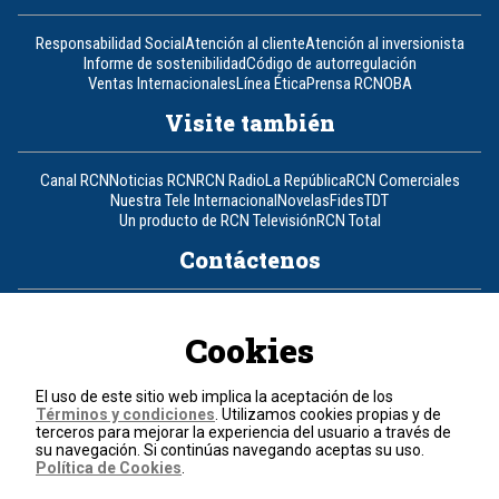
Responsabilidad Social
Atención al cliente
Atención al inversionista
Informe de sostenibilidad
Código de autorregulación
Ventas Internacionales
Línea Ética
Prensa RCN
OBA
Visite también
Canal RCN
Noticias RCN
RCN Radio
La República
RCN Comerciales
Nuestra Tele Internacional
Novelas
Fides
TDT
Un producto de RCN Televisión
RCN Total
Contáctenos
Teléfono
+57 (601) 426 92 92
Cookies
Política de datos personales
Política de cookies
El uso de este sitio web implica la aceptación de los
Términos y condiciones
Términos y condiciones
. Utilizamos cookies propias y de
terceros para mejorar la experiencia del usuario a través de
su navegación. Si continúas navegando aceptas su uso.
© 2026, RCN Medios.
Política de Cookies
.
Todos los derechos reservados.
Organización Ardila Lülle - www.oal.com.co