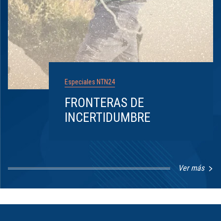
Especiales NTN24
FRONTERAS DE
INCERTIDUMBRE
Ver más
Item
1
of
8