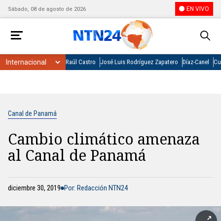
EN VIVO
Sábado, 08 de agosto de 2026
Raúl Castro
José Luis Rodríguez Zapatero
Díaz-Canel
Cu
Canal de Panamá
Cambio climático amenaza
al Canal de Panamá
diciembre 30, 2019
Por: Redacción NTN24