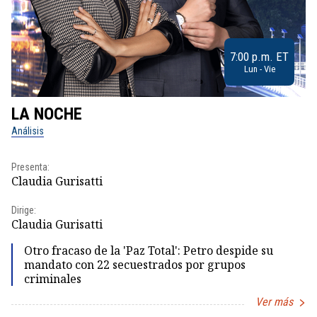
7:00 p.m. ET
Lun - Vie
LA NOCHE
L
Análisis
No
Presenta:
Pr
Claudia Gurisatti
Id
Dirige:
Dir
Claudia Gurisatti
Id
Otro fracaso de la 'Paz Total': Petro despide su
mandato con 22 secuestrados por grupos
criminales
Ver más
Item