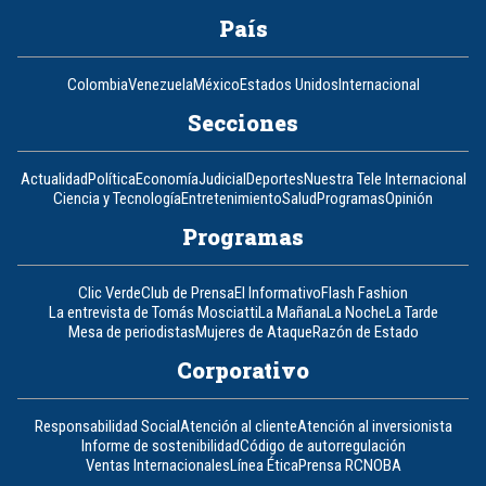
País
Colombia
Venezuela
México
Estados Unidos
Internacional
Secciones
Actualidad
Política
Economía
Judicial
Deportes
Nuestra Tele Internacional
Ciencia y Tecnología
Entretenimiento
Salud
Programas
Opinión
Programas
Clic Verde
Club de Prensa
El Informativo
Flash Fashion
La entrevista de Tomás Mosciatti
La Mañana
La Noche
La Tarde
Mesa de periodistas
Mujeres de Ataque
Razón de Estado
Corporativo
Responsabilidad Social
Atención al cliente
Atención al inversionista
Informe de sostenibilidad
Código de autorregulación
Ventas Internacionales
Línea Ética
Prensa RCN
OBA