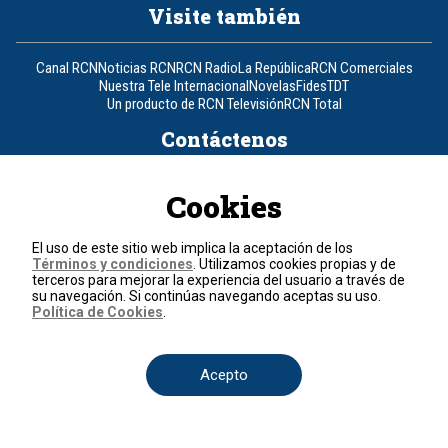
Visite también
Canal RCN
Noticias RCN
RCN Radio
La República
RCN Comerciales
Nuestra Tele Internacional
Novelas
Fides
TDT
Un producto de RCN Televisión
RCN Total
Contáctenos
Teléfono
+57 (601) 426 92 92
Cookies
Política de datos personales
El uso de este sitio web implica la aceptación de los
Política de cookies
Términos y condiciones
. Utilizamos cookies propias y de
Términos y condiciones
terceros para mejorar la experiencia del usuario a través de
su navegación. Si continúas navegando aceptas su uso.
Política de Cookies
.
© 2026, RCN Medios.
Todos los derechos reservados.
Organización Ardila Lülle - www.oal.com.co
Acepto