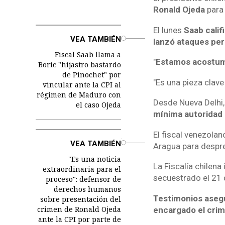
Ronald Ojeda
para 
El lunes
Saab calif
o
VEA TAMBIÉN
lanzó ataques per
Fiscal Saab llama a
"
Estamos acostumb
Boric "hijastro bastardo
de Pinochet" por
"Es una pieza clave
vincular ante la CPI al
régimen de Maduro con
Desde Nueva Delhi, 
el caso Ojeda
mínima autoridad
El fiscal venezolan
o
VEA TAMBIÉN
Aragua para despre
"Es una noticia
La Fiscalía chilena
extraordinaria para el
secuestrado el 21 
proceso": defensor de
derechos humanos
Testimonios asegu
sobre presentación del
crimen de Ronald Ojeda
encargado el crim
ante la CPI por parte de