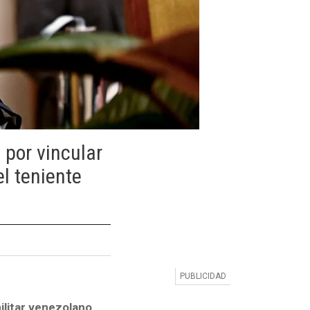
 por vincular
l teniente
ilitar venezolano