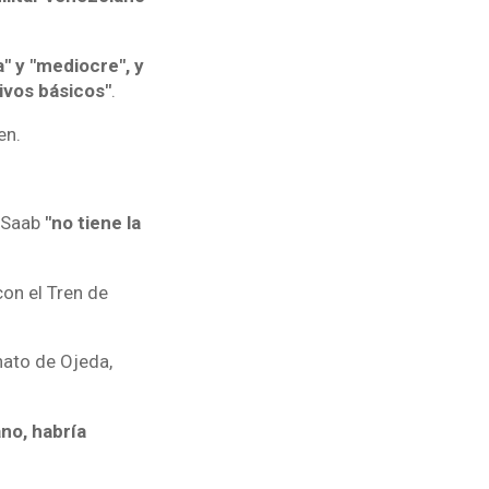
" y "mediocre", y
ivos básicos"
.
en.
e Saab
"no tiene la
con el Tren de
inato de Ojeda,
no, habría