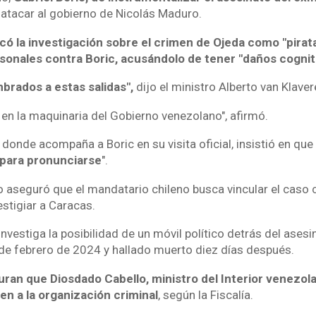
atacar al gobierno de Nicolás Maduro.
icó la investigación sobre el crimen de Ojeda como "pirata
sonales contra Boric, acusándolo de tener "daños cognit
rados a estas salidas",
dijo el ministro Alberto van Klaver
 en la maquinaria del Gobierno venezolano", afirmó.
donde acompaña a Boric en su visita oficial, insistió en qu
 para pronunciarse
".
o aseguró que el mandatario chileno busca vincular el caso 
stigiar a Caracas.
 investiga la posibilidad de un móvil político detrás del ases
de febrero de 2024 y hallado muerto diez días después.
ran que Diosdado Cabello, ministro del Interior venezola
en a la organización criminal
, según la Fiscalía.